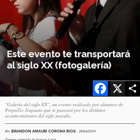
Este evento te transportará
al siglo XX (fotogalería)
Facebook
X
"Galería del siglo XX", un evento realizado por alumnos de
PrepaTec Irapuato que te paseará por los distintos
acontecimientos del siglo pasado.
Por
- 26/04/2019
BRANDON AMAURI CORONA RIOS
Tiempo estimado de lectura:1 min