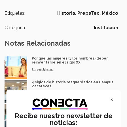
Etiquetas:
Historia,
PrepaTec,
México
Categoría:
Institución
Notas Relacionadas
Por qué las mujeres (y los hombres) deben
reinventarse en el siglo XXI
Lorena Morales
4 siglos de historia resguardados en Campus
Zacatecas
David Rivera
×
Arqueólogos, historiadores y artistas
debaten pasado y futuro del país
Recibe nuestro newsletter de
Luis Mario García
noticias: