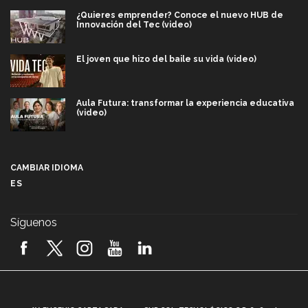
¿Quieres emprender? Conoce el nuevo HUB de
Innovación del Tec (video)
El joven que hizo del baile su vida (video)
Aula Futura: transformar la experiencia educativa
(video)
Más que un festival cultural: así es la magia de
VIBRART 2026 (video)
CAMBIAR IDIOMA
ES
Javier Guzmán: investigación con impacto social
(video)
Síguenos
¡México, en el top del mundial de robótica FIRST
2026! (video)
Vida Tec: Pasión, disciplina y básquetbol, con Gael
Adame (video)
A