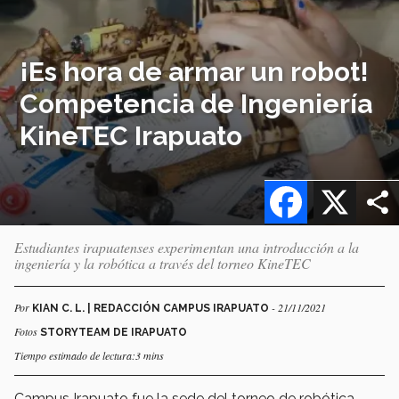
¡Es hora de armar un robot!
Competencia de Ingeniería
KineTEC Irapuato
Facebook
X
Estudiantes irapuatenses experimentan una introducción a la
ingeniería y la robótica a través del torneo KineTEC
Por
- 21/11/2021
KIAN C. L. | REDACCIÓN CAMPUS IRAPUATO
Fotos
STORYTEAM DE IRAPUATO
Tiempo estimado de lectura:3 mins
Campus Irapuato fue la sede del torneo de robótica