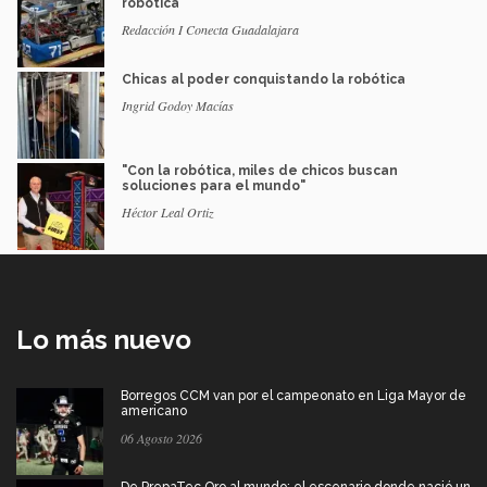
robótica
Redacción I Conecta Guadalajara
Chicas al poder conquistando la robótica
Ingrid Godoy Macías
"Con la robótica, miles de chicos buscan
soluciones para el mundo"
Héctor Leal Ortiz
Lo más nuevo
Borregos CCM van por el campeonato en Liga Mayor de
americano
06 Agosto 2026
De PrepaTec Qro al mundo: el escenario donde nació un