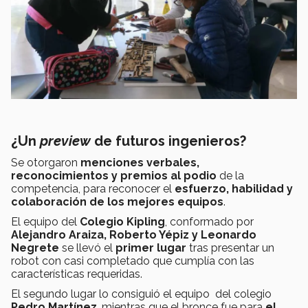
¿Un
preview
de futuros ingenieros?
Se otorgaron
menciones verbales,
reconocimientos y premios al podio
de la
competencia, para reconocer el
esfuerzo, habilidad y
colaboración de los mejores equipos
.
El equipo del
Colegio Kipling
, conformado por
Alejandro Araiza, Roberto Yépiz y Leonardo
Negrete
se llevó el
primer lugar
tras presentar un
robot con casi completado que cumplía con las
características requeridas.
El segundo lugar lo consiguió el equipo del colegio
Pedro Martínez
, mientras que el bronce fue para
el