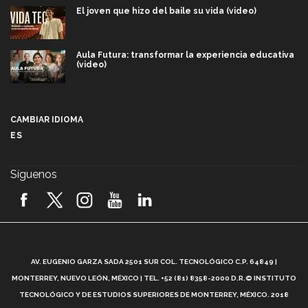
El joven que hizo del baile su vida (video)
Aula Futura: transformar la experiencia educativa
(video)
Más que un festival cultural: así es la magia de
VIBRART 2026 (video)
CAMBIAR IDIOMA
ES
Javier Guzmán: investigación con impacto social
(video)
Síguenos
¡México, en el top del mundial de robótica FIRST
2026! (video)
Vida Tec: Pasión, disciplina y básquetbol, con Gael
Adame (video)
A
AV. EUGENIO GARZA SADA 2501 SUR COL. TECNOLÓGICO C.P. 64849 |
L
¿Cómo es el Modelo Educativo Tec? (video)
MONTERREY, NUEVO LEÓN, MÉXICO | TEL. +52 (81) 8358-2000 D.R.© INSTITUTO
TECNOLÓGICO Y DE ESTUDIOS SUPERIORES DE MONTERREY, MÉXICO. 2018