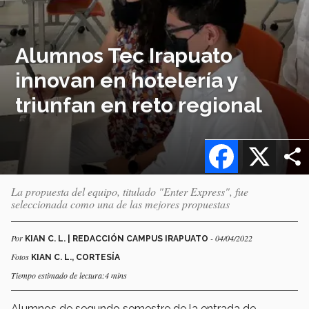
Alumnos Tec Irapuato
innovan en hotelería y
triunfan en reto regional
Facebook
X
La propuesta del equipo, titulado "Enter Express", fue
seleccionada como una de las mejores propuestas
Por
- 04/04/2022
KIAN C. L. | REDACCIÓN CAMPUS IRAPUATO
Fotos
KIAN C. L., CORTESÍA
Tiempo estimado de lectura:4 mins
Alumnos de segundo semestre de la entrada de