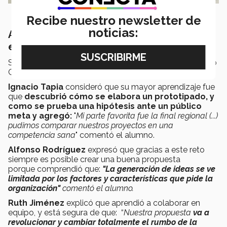
Recibe nuestro newsletter de
noticias:
Aprendizajes y descubrimientos del
equipo
Sobre los aprendizajes que les dejó participar en el Reto
City Express los alumnos se expresaron:
Ignacio Tapia
consideró que su mayor aprendizaje fue
que
descubrió cómo se elabora un prototipado, y
como se prueba una hipótesis ante un público
meta y agregó:
"
Mi parte favorita fue la final regional (...)
pudimos comparar nuestros proyectos en una
competencia sana
" comentó el alumno.
Alfonso Rodríguez
expresó que gracias a este reto
siempre es posible crear una buena propuesta
porque comprendió que:
"La generación de ideas se ve
limitada por los factores y características que pide la
organización"
comentó el alumno.
Ruth Jiménez
explicó que aprendió a colaborar en
equipo, y está segura de que: “
Nuestra propuesta
va a
revolucionar y cambiar totalmente el rumbo de la