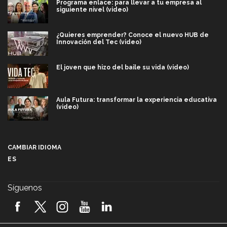
Programa enlace: para llevar a tu empresa al
siguiente nivel (video)
¿Quieres emprender? Conoce el nuevo HUB de
Innovación del Tec (video)
El joven que hizo del baile su vida (video)
Aula Futura: transformar la experiencia educativa
(video)
Más que un festival cultural: así es la magia de
VIBRART 2026 (video)
CAMBIAR IDIOMA
ES
Javier Guzmán: investigación con impacto social
(video)
Síguenos
¡México, en el top del mundial de robótica FIRST
2026! (video)