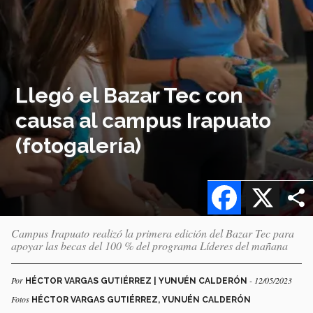
Llegó el Bazar Tec con
causa al campus Irapuato
(fotogalería)
Facebook
X
Campus Irapuato realizó la primera edición del Bazar Tec para
apoyar las becas del 100 % del programa Líderes del mañana
Por
- 12/05/2023
HÉCTOR VARGAS GUTIÉRREZ | YUNUÉN CALDERÓN
Fotos
HÉCTOR VARGAS GUTIÉRREZ, YUNUÉN CALDERÓN