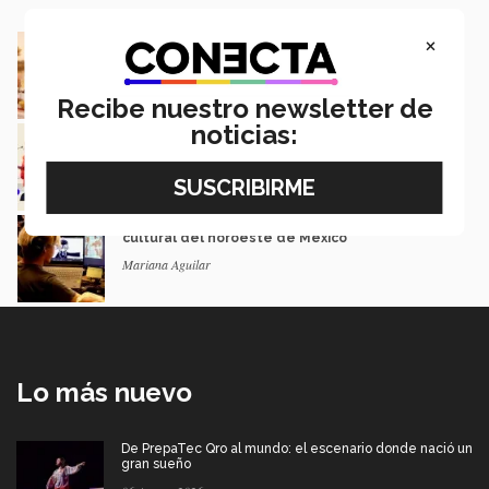
×
De negocio familiar a modelo de eventos: el
camino de una egresada
Mauricio Gaona
Recibe nuestro newsletter de
noticias:
Estos EXATEC lideran empresas en México y
LATAM
Carolina Contreras y Rebeca Ruiz
Ludic Jam: 27 videojuegos con memoria
cultural del noroeste de México
Mariana Aguilar
Lo más nuevo
De PrepaTec Qro al mundo: el escenario donde nació un
gran sueño