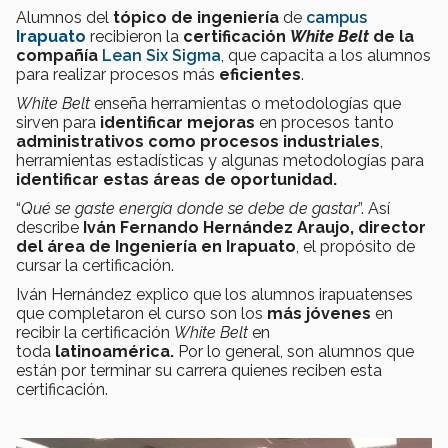
Alumnos del
tópico de ingeniería
de
campus
Irapuato
recibieron la
certificación
White Belt
de la
compañía
Lean Six Sigma
, que capacita a los alumnos
para realizar procesos más
eficientes
.
White Belt
enseña herramientas o metodologías que
sirven para
identificar mejoras
en procesos tanto
administrativos como procesos industriales
,
herramientas estadísticas y algunas metodologías para
identificar estas áreas de oportunidad.
“
Qué se gaste energía donde se debe de gastar
”. Así
describe
Iván Fernando Hernández Araujo, director
del área de Ingeniería en Irapuato
, el propósito de
cursar la certificación.
Iván Hernández explico que los alumnos irapuatenses
que completaron el curso son los
más jóvenes
en
recibir la certificación
White Belt
en
toda
latinoamérica.
Por lo general, son alumnos que
están por terminar su carrera quienes reciben esta
certificación.