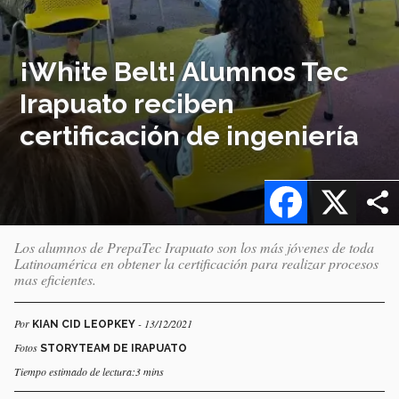
¡White Belt! Alumnos Tec
Irapuato reciben
certificación de ingeniería
Facebook
X
Los alumnos de PrepaTec Irapuato son los más jóvenes de toda
Latinoamérica en obtener la certificación para realizar procesos
mas eficientes.
Por
- 13/12/2021
KIAN CID LEOPKEY
Fotos
STORYTEAM DE IRAPUATO
Tiempo estimado de lectura:3 mins