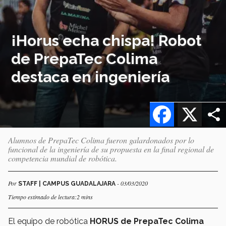
¡Horus echa chispa! Robot
de PrepaTec Colima
destaca en ingeniería
Facebook
X
Alumnos de PrepaTec Colima fueron galardonados por lo
funcional de la ingeniería de su propuesta en la final regional de
competencia mundial de robótica.
Por
- 03/03/2020
STAFF | CAMPUS GUADALAJARA
Tiempo estimado de lectura:2 mins
El equipo de robótica
HORUS de PrepaTec Colima