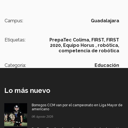
Campus:
Guadalajara
Etiquetas:
PrepaTec Colima,
FIRST,
FIRST
2020,
Equipo Horus ,
robótica,
competencia de robótica
Categoría:
Educación
Lo más nuevo
Borregos CCM van por el campeonato en Liga Mayor de
americano
06 Agosto 2026