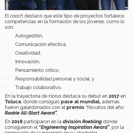
El
coach
destacó que este tipo de proyectos fortalece
competencias en la formación de los jóvenes, como lo
son:
· Autogestión,
· Comunicación efectiva,
· Creatividad,
· Innovación,
· Pensamiento crítico,
· Responsabilidad personal y social, y
· Trabajo colaborativo.
En la trayectoria de Horus destaca su debut en
2017
en
Toluca
, donde consiguió
pase al mundial,
además
fueron galardonados con el
premio
“Novatos del año:
Rookie All-Start Award”.
En
2018
participaron en la
división
Roebling
donde
consiguieron el
“
Engineering Inspiration Award”
, por la
promoción de la ingeniería en su alrededor.