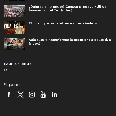
¿Quieres emprender? Conoce el nuevo HUB de
Innovación del Tec (video)
El joven que hizo del baile su vida (video)
Aula Futura: transformar la experiencia educativa
(video)
Más que un festival cultural: así es la magia de
VIBRART 2026 (video)
CAMBIAR IDIOMA
ES
Javier Guzmán: investigación con impacto social
(video)
Síguenos
¡México, en el top del mundial de robótica FIRST
2026! (video)
Vida Tec: Pasión, disciplina y básquetbol, con Gael
Adame (video)
A