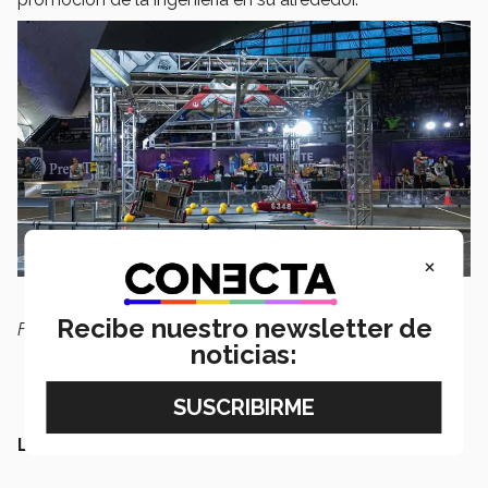
×
Recibe nuestro newsletter de
Fotografía: Jorge Vázquez y Gustavo Granados
noticias:
LEE TAMBIÉN: