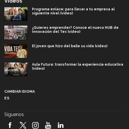
Videos
Programa enlace: para llevar a tu empresa al
siguiente nivel (video)
¿Quieres emprender? Conoce el nuevo HUB de
Innovación del Tec (video)
El joven que hizo del baile su vida (video)
Aula Futura: transformar la experiencia educativa
(video)
Más que un festival cultural: así es la magia de
VIBRART 2026 (video)
CAMBIAR IDIOMA
ES
Javier Guzmán: investigación con impacto social
(video)
Síguenos
¡México, en el top del mundial de robótica FIRST
2026! (video)