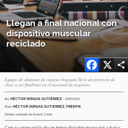
Llegan a final nacional con
dispositivo muscular
reciclado
Facebook
X
Equipo de alumnas de campus Irapuato llevo un proyecto de
clase a ser finalistas en el nacional de negocios
Por
- 29/05/2023
HÉCTOR VARGAS GUTIÉRREZ
Fotos
HÉCTOR VARGAS GUTIERREZ, FREEPIK
Tiempo estimado de lectura:2 mins
Con su propuesta de un inmovilizador muscular a base