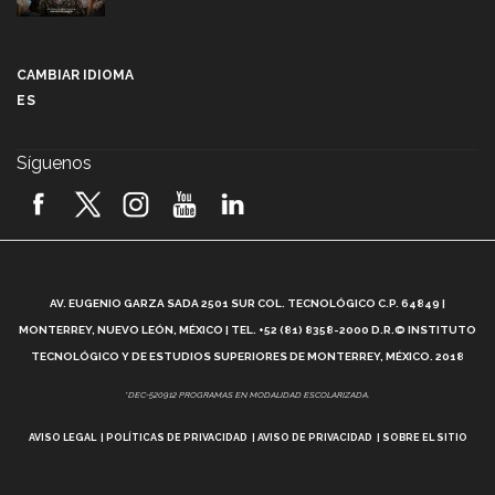
Más que un festival cultural: así es la magia de
VIBRART 2026 (video)
CAMBIAR IDIOMA
ES
Javier Guzmán: investigación con impacto social
(video)
Síguenos
¡México, en el top del mundial de robótica FIRST
2026! (video)
Vida Tec: Pasión, disciplina y básquetbol, con Gael
Adame (video)
A
AV. EUGENIO GARZA SADA 2501 SUR COL. TECNOLÓGICO C.P. 64849 |
L
¿Cómo es el Modelo Educativo Tec? (video)
MONTERREY, NUEVO LEÓN, MÉXICO | TEL. +52 (81) 8358-2000 D.R.© INSTITUTO
TECNOLÓGICO Y DE ESTUDIOS SUPERIORES DE MONTERREY, MÉXICO. 2018
Vida Tec: Feminismo e Inteligencia Artificial, Paola
*DEC-520912 PROGRAMAS EN MODALIDAD ESCOLARIZADA.
Ricaurte (video)
AVISO LEGAL
POLÍTICAS DE PRIVACIDAD
AVISO DE PRIVACIDAD
SOBRE EL SITIO