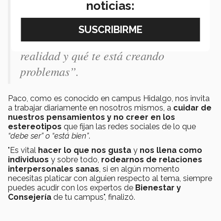
noticias:
suficiente. Trabajar en esto, a veces
no es sencillo. Hay que identificar
que de lo que piensas y sientes es la
realidad y qué te está creando
problemas”.
Paco, como es conocido en campus Hidalgo, nos invita
a trabajar diariamente en nosotros mismos, a
cuidar de
nuestros pensamientos y no creer en los
estereotipos
que fijan las redes sociales de lo que
“debe ser” o “está bien”
.
"Es vital
hacer lo que nos gusta
y
nos llena como
individuos
y sobre todo,
rodearnos de relaciones
interpersonales sanas
, si en algún momento
necesitas platicar con alguien respecto al tema, siempre
puedes acudir con los expertos de
Bienestar y
Consejería
de tu campus", finalizó.