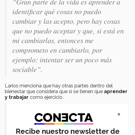
“Gran parte de la vida es aprender a
identificar qué cosas no puedo
cambiar y las acepto, pero hay cosas
que no puedo aceptar y que, si está en
mi cambiarlas, entonces me
comprometo en cambiarlo, por
ejemplo: intentar ser un poco más
sociable”.
Larios menciona que hay otras partes dentro del
bienestar que considera que si se tienen que
aprender
y trabajar
como ejercicio.
“Tener buena autoestima, es un
×
trabajo personal, se tiene que
trabajar desde ti mismo para que sea
Recibe nuestro newsletter de