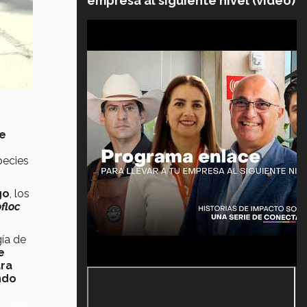
empresa al siguiente nivel (video)
te
pecies
go
, los
floc
gía de
e
ara
ndo