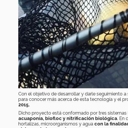
Con el objetivo de desarrollar y darle seguimiento
para conocer más acerca de esta tecnología y el pr
2015.
Dicho proyecto está conformado por tres sistemas bi
acuaponía, biofloc y nitrificación biológica
. En 
hortalizas, microorganismos y agua
con la finali