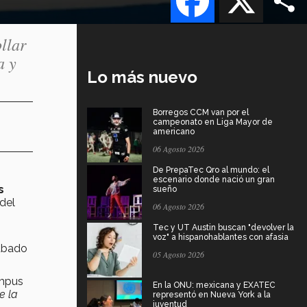
llar
a y
Lo más nuevo
Borregos CCM van por el
campeonato en Liga Mayor de
americano
06 Agosto 2026
De PrepaTec Qro al mundo: el
escenario donde nació un gran
s
sueño
del
06 Agosto 2026
Tec y UT Austin buscan "devolver la
voz" a hispanohablantes con afasia
cubado
05 Agosto 2026
ampus
En la ONU: mexicana y EXATEC
e la
representó en Nueva York a la
juventud