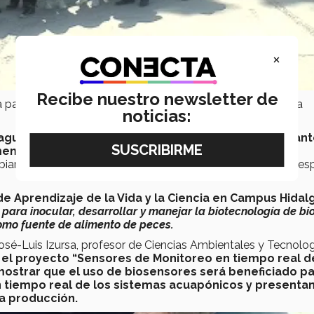
×
Recibe nuestro newsletter de
 para reducir los impactos negativos de los efluentes de la
noticias:
 agua, reducción del recambio de agua, protección an
taria a los organismos en cultivo.
La diversidad de
ianos lo vuelven adecuado para suplementar la dieta de es
de Aprendizaje de la Vida y la Ciencia en Campus Hidal
ara inocular, desarrollar y manejar la biotecnología de bio
como fuente de alimento de peces.
José-Luis Izursa, profesor de Ciencias Ambientales y Tecnolo
,
el proyecto “Sensores de Monitoreo en tiempo real d
mostrar que el uso de biosensores será beneficiado p
n tiempo real de los sistemas acuapónicos y presenta
la producción.