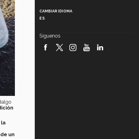
Más que un festival cultural: así es
la magia de VIBRART 2026 (video)
CAMBIAR IDIOMA
ES
Javier Guzmán: investigación con
impacto social (video)
Síguenos
¡México, en el top del mundial de
robótica FIRST 2026! (video)
Vida Tec: Pasión, disciplina y
básquetbol, con Gael Adame
(video)
¿Cómo es el Modelo Educativo
Tec? (video)
Vida Tec: Feminismo e Inteligencia
dalgo
Artificial, Paola Ricaurte (video)
ición
:
la
 de un