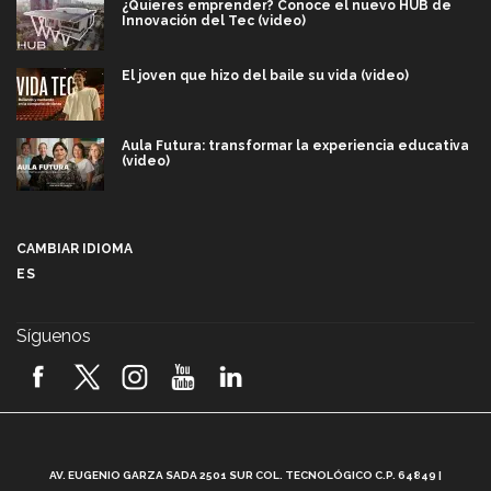
¿Quieres emprender? Conoce el nuevo HUB de
Innovación del Tec (video)
El joven que hizo del baile su vida (video)
Aula Futura: transformar la experiencia educativa
(video)
Más que un festival cultural: así es la magia de
VIBRART 2026 (video)
CAMBIAR IDIOMA
ES
Javier Guzmán: investigación con impacto social
(video)
Síguenos
¡México, en el top del mundial de robótica FIRST
2026! (video)
Vida Tec: Pasión, disciplina y básquetbol, con Gael
Adame (video)
A
AV. EUGENIO GARZA SADA 2501 SUR COL. TECNOLÓGICO C.P. 64849 |
L