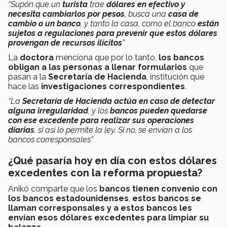
“Supón que un
turista
trae
dólares en efectivo
y
necesita cambiarlos por pesos
, busca una
casa de
cambio o un banco
, y tanto la casa, como el banco
están
sujetos a regulaciones para prevenir que estos dólares
provengan de recursos ilícitos
”
La
doctora
menciona que por lo tanto,
los bancos
obligan a las personas a llenar formularios
que
pasan a la
Secretaría de Hacienda
, institución que
hace las
investigaciones correspondientes
.
“La
Secretaría de Hacienda
actúa en caso de detectar
alguna irregularidad
, y los
bancos pueden quedarse
con ese excedente para realizar sus operaciones
diarias
, si así lo permite la ley. Si no, se envían a los
bancos corresponsales”
¿Qué pasaría hoy en día con estos dólares
excedentes con la reforma propuesta?
Anikó comparte que los
bancos tienen convenio con
los bancos estadounidenses
,
estos bancos se
llaman corresponsales y a estos bancos les
envían esos dólares excedentes para limpiar su