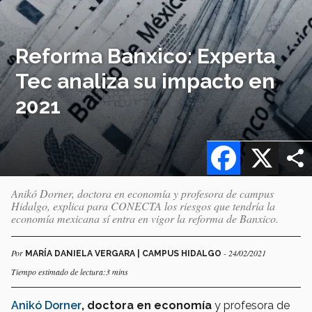
Reforma Banxico: Experta
Tec analiza su impacto en
2021
Facebook
X
Anikó Dorner, doctora en economía y profesora de campus
Hidalgo, explica para CONECTA los riesgos que tendría la
economía mexicana sí entra en vigor la reforma de Banxico.
Por
- 24/02/2021
MARÍA DANIELA VERGARA | CAMPUS HIDALGO
Tiempo estimado de lectura:3 mins
Anikó Dorner
, doctora en economía
y profesora de