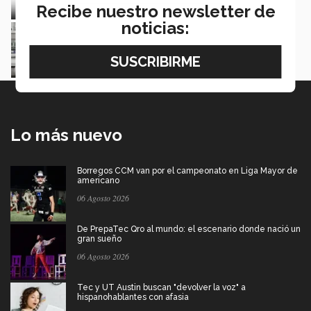
Recibe nuestro newsletter de
noticias:
Biofabricación 2026: congreso de líderes
mundiales llega a México
Luis Mario García
Lo más nuevo
Borregos CCM van por el campeonato en Liga Mayor de
americano
06 Agosto 2026
De PrepaTec Qro al mundo: el escenario donde nació un
gran sueño
06 Agosto 2026
Tec y UT Austin buscan "devolver la voz" a
hispanohablantes con afasia