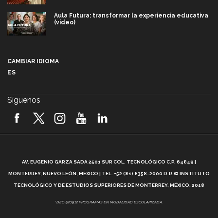
Aula Futura: transformar la experiencia educativa
(video)
Más que un festival cultural: así es la magia de
VIBRART 2026 (video)
CAMBIAR IDIOMA
ES
Javier Guzmán: investigación con impacto social
(video)
Síguenos
¡México, en el top del mundial de robótica FIRST
2026! (video)
Vida Tec: Pasión, disciplina y básquetbol, con Gael
Adame (video)
A
AV. EUGENIO GARZA SADA 2501 SUR COL. TECNOLÓGICO C.P. 64849 |
L
¿Cómo es el Modelo Educativo Tec? (video)
MONTERREY, NUEVO LEÓN, MÉXICO | TEL. +52 (81) 8358-2000 D.R.© INSTITUTO
TECNOLÓGICO Y DE ESTUDIOS SUPERIORES DE MONTERREY, MÉXICO. 2018
Vida Tec: Feminismo e Inteligencia Artificial, Paola
*DEC-520912 PROGRAMAS EN MODALIDAD ESCOLARIZADA.
Ricaurte (video)