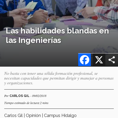
Las habilidades blandas en
las Ingenierías
Facebook
X
No basta con tener una sólida formación profesional, se
necesitan capacidades que permitan dirigir y manejar a personas
y organizaciones.
Por
- 09/02/2018
CARLOS GIL
Tiempo estimado de lectura:2 mins
Carlos Gil | Opinión | Campus Hidalgo