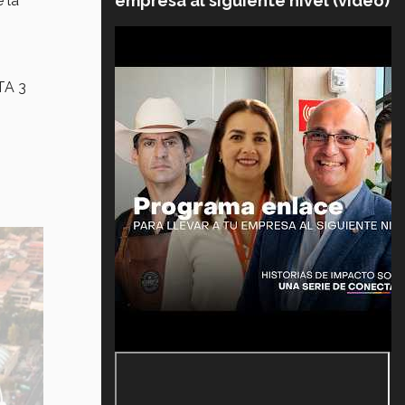
empresa al siguiente nivel (video)
 la
TA 3