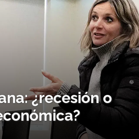
na: ¿recesión o
 económica?