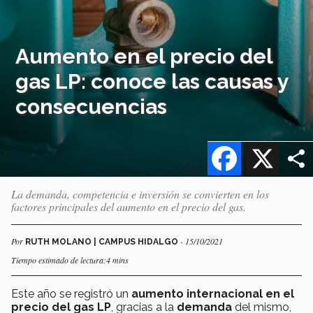
Aumento en el precio del
gas LP: conoce las causas y
consecuencias
Facebook
X
La demanda, competencia e inversión se convierten en los
factores principales del aumento en el precio del gas.
Por
- 15/10/2021
RUTH MOLANO | CAMPUS HIDALGO
Tiempo estimado de lectura:4 mins
Este año se registró un
aumento internacional en el
precio del gas LP
, gracias a la
demanda
del mismo,