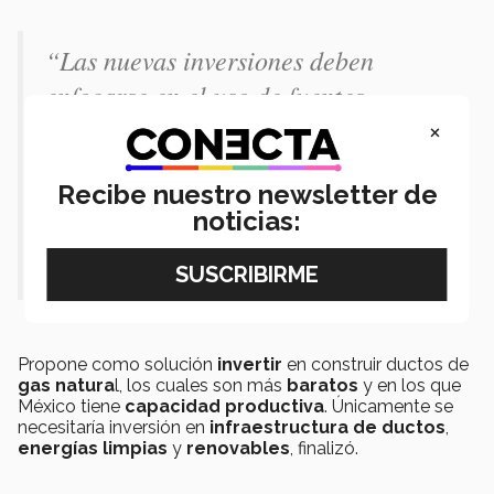
“Las nuevas inversiones deben
enfocarse en el uso de fuentes
alternativas, como calentadores
×
solares y energías limpias, así se
Recibe nuestro newsletter de
quemaría menos combustible y se
noticias:
contribuiría a evitar el cambio
climático”
Propone como solución
invertir
en construir ductos de
gas natura
l, los cuales son más
baratos
y en los que
México tiene
capacidad productiva
. Únicamente se
necesitaría inversión en
infraestructura
de ductos
,
energías limpias
y
renovables
, finalizó.