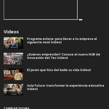
Videos
Programa enlace: para llevar a tu empresa al
siguiente nivel (video)
¿Quieres emprender? Conoce el nuevo HUB de
Innovación del Tec (video)
El joven que hizo del baile su vida (video)
Aula Futura: transformar la experiencia educativa
(video)
Más que un festival cultural: así es la magia de
VIBRART 2026 (video)
CAMBIAR IDIOMA