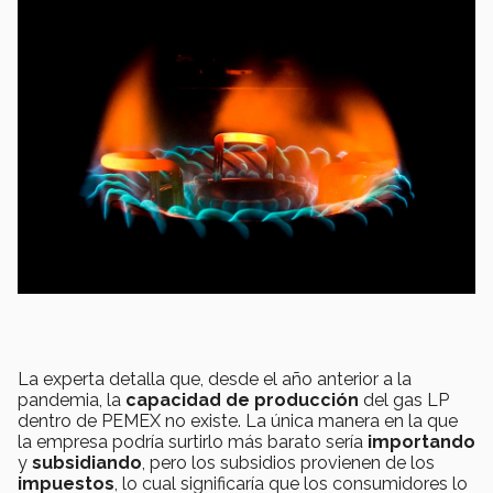
La experta detalla que, desde el año anterior a la
pandemia, la
capacidad de producción
del gas LP
dentro de PEMEX no existe. La única manera en la que
la empresa podría surtirlo más barato sería
importando
y
subsidiando
, pero los subsidios provienen de los
impuestos
, lo cual significaría que los consumidores lo