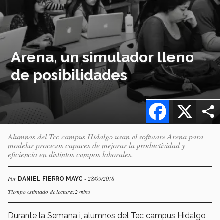
Arena, un simulador lleno
de posibilidades
Facebook
X
Alumnos del Tec campus Hidalgo usan el software Arena para
modelar procesos capaces de mejorar la productividad y
eficiencia en distintos campos laborales.
Por
- 28/09/2018
DANIEL FIERRO MAYO
Tiempo estimado de lectura:2 mins
Durante la Semana i, alumnos del Tec campus Hidalgo