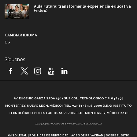
Aula Futura: transformar la experiencia educativa
(video)
Más que un festival cultural: así es la magia de
VIBRART 2026 (video)
CAMBIAR IDIOMA
ES
Javier Guzmán: investigación con impacto social
(video)
Síguenos
¡México, en el top del mundial de robótica FIRST
2026! (video)
Vida Tec: Pasión, disciplina y básquetbol, con Gael
Adame (video)
A
AV. EUGENIO GARZA SADA 2501 SUR COL. TECNOLÓGICO C.P. 64849 |
L
¿Cómo es el Modelo Educativo Tec? (video)
MONTERREY, NUEVO LEÓN, MÉXICO | TEL. +52 (81) 8358-2000 D.R.© INSTITUTO
TECNOLÓGICO Y DE ESTUDIOS SUPERIORES DE MONTERREY, MÉXICO. 2018
Vida Tec: Feminismo e Inteligencia Artificial, Paola
*DEC-520912 PROGRAMAS EN MODALIDAD ESCOLARIZADA.
Ricaurte (video)
AVISO LEGAL
POLÍTICAS DE PRIVACIDAD
AVISO DE PRIVACIDAD
SOBRE EL SITIO