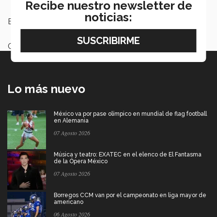
Recibe nuestro newsletter de
noticias:
Etiquetas:
software,
Arena,
Semana i
Categoría:
Investigación
Lo más nuevo
México va por pase olímpico en mundial de flag football
en Alemania
07 Agosto 2026
Música y teatro: EXATEC en el elenco de El Fantasma
de la Ópera México
07 Agosto 2026
Borregos CCM van por el campeonato en liga mayor de
americano
06 Agosto 2026