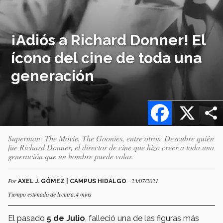
¡Adiós a Richard Donner! El
ícono del cine de toda una
generación
Facebook
X
Superman: The Movie, The Goonies, entre otros. Descubre quién
fue Richard Donner, el director de cine que hizo creer a toda una
generación que un hombre puede volar.
Por
- 23/07/2021
AXEL J. GÓMEZ | CAMPUS HIDALGO
Tiempo estimado de lectura:4 mins
El pasado
5 de Julio
, falleció una de las figuras más