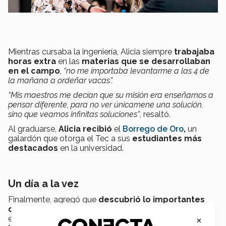
Mientras cursaba la ingeniería, Alicia siempre
trabajaba
horas extra
en las
materias que se desarrollaban
en el campo
,
“no me importaba levantarme a las 4 de
la mañana a ordeñar vacas”.
“Mis maestros me decían que su misión era enseñarnos a
pensar diferente, para no ver únicamene una solución,
sino que veamos infinitas soluciones”
, resaltó.
Al graduarse,
Alicia recibió
el
Borrego de Oro
,
un
galardón que otorga el Tec a sus
estudiantes más
destacados
en la universidad.
Un día a la vez
Finalmente, agregó que
descubrió lo importantes
que son los valores
que se enseñan en el
Tec,
pues
×
en
Greater Omaha
se rigen bajo el compromiso
de: