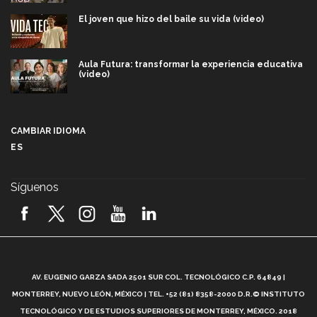
El joven que hizo del baile su vida (video)
Aula Futura: transformar la experiencia educativa
(video)
Más que un festival cultural: así es la magia de
VIBRART 2026 (video)
CAMBIAR IDIOMA
ES
Javier Guzmán: investigación con impacto social
(video)
Síguenos
¡México, en el top del mundial de robótica FIRST
2026! (video)
Vida Tec: Pasión, disciplina y básquetbol, con Gael
Adame (video)
A
AV. EUGENIO GARZA SADA 2501 SUR COL. TECNOLÓGICO C.P. 64849 |
L
¿Cómo es el Modelo Educativo Tec? (video)
MONTERREY, NUEVO LEÓN, MÉXICO | TEL. +52 (81) 8358-2000 D.R.© INSTITUTO
TECNOLÓGICO Y DE ESTUDIOS SUPERIORES DE MONTERREY, MÉXICO. 2018