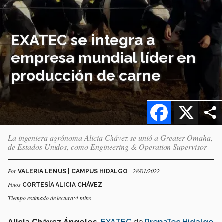
EXATEC se integra a
empresa mundial líder en
producción de carne
Facebook
X
La ingeniera agrónoma Alicia Chávez se unió a Greater Omaha,
de Estados Unidos, como Engineering & Operation Supervisor
Por
- 28/01/2022
VALERIA LEMUS | CAMPUS HIDALGO
Fotos
CORTESÍA ALICIA CHÁVEZ
Tiempo estimado de lectura:4 mins
Alicia Chávez Ángeles
,
EXATEC
de
PrepaTec
Hidalgo