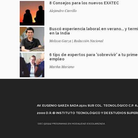
8 Consejos para los nuevos EXATEC
Alejandro Carrillo
Buscó experiencia laboral en verano... y term
en la India
Melissa Garza | Redacción Nacional
6 tips de expertos para 'sobrevivir' a tu prime
empleo
Martha Mariano
AV. EUGENIO GARZA SADA 2501 SUR COL. TECNOLÓGICO C.P. 648
2000 D.R.© INSTITUTO TECNOLÓGICO Y DE ESTUDIOS SUPERI
*DEC-520912 PROGRAMAS EN MODALIDAD ESCOLARIZADA.