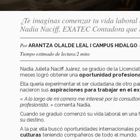
¿Te imaginas comenzar tu vida laboral e
Nadia Naciff, EXATEC Contadora que l
Por
ARANTZA OLALDE LEAL I CAMPUS HIDALGO
Tiempo estimado de lectura:2 mins
Nadia Julieta Naciff Juárez, se gradúo de la Licencia
meses logró obtener una
oportunidad profesiona
Ella quería experimentar el ser ciudadana de otro paí
nacieron sus
aspiraciones para trabajar en el e
«
A lo largo de mi carrera me interesé por la consulto
profesionista.
» comenta Nadia.
Cuando se graduó comenzó su vida laboral en una fi
su destino.
A la par, ella buscó oportunidades internacionales p
culturas
teniendo compañeros de todo el mundo.