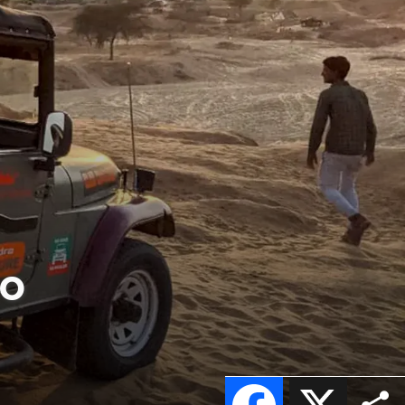
ño
Facebook
X