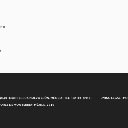
inó
r
Aviso
Legal
49 | MONTERREY, NUEVO LEÓN, MÉXICO | TEL. +52 (81) 8358-
AVISO LEGAL
PO
ORES DE MONTERREY, MÉXICO. 2018