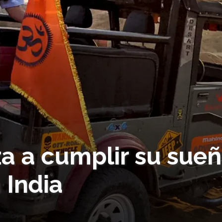
 a cumplir su sue
 India