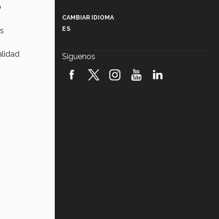
Más que un festival cultural: así es
o
la magia de VIBRART 2026 (video)
CAMBIAR IDIOMA
ES
es
Javier Guzmán: investigación con
impacto social (video)
alidad
Síguenos
¡México, en el top del mundial de
robótica FIRST 2026! (video)
Vida Tec: Pasión, disciplina y
básquetbol, con Gael Adame
(video)
¿Cómo es el Modelo Educativo
Tec? (video)
Vida Tec: Feminismo e Inteligencia
Artificial, Paola Ricaurte (video)