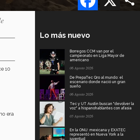
de
Lo más nuevo
Borregos CCM van por el
campeonato en Liga Mayor de
americano
06 Agosto 2026
ce 10
De PrepaTec Qro al mundo: el
escenario donde nació un gran
sueño
06 Agosto 2026
Tec y UT Austin buscan "devolver la
voz" a hispanohablantes con afasia
no era
05 Agosto 2026
En la ONU: mexicana y EXATEC
representó en Nueva York a la
juventud