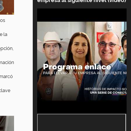
empresa al siguiente nivel (video)
los
e la
opción,
rmación
 marcó
clave