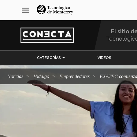
Pasar
navegación
menu
al
principal
contenido
principal
El sitio d
Tecnológic
Menu
CATEGORÍAS
VIDEOS
Comunidad
Noticias
Hidalgo
emprendedores
EXATEC comienza 