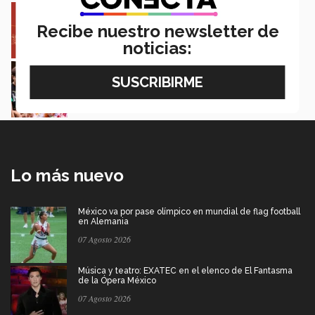
Entre miles: mexicana gana beca de maestría
Erasmus Mundus LIVE
Recibe nuestro newsletter de
Natalia Croda
noticias:
Estudiantes de 5 campus Tec impulsan
proyectos en la Sierra Tarahumara
Juan José Flores Nava
Lo más nuevo
México va por pase olímpico en mundial de flag football
en Alemania
07 Agosto 2026
Música y teatro: EXATEC en el elenco de El Fantasma
de la Ópera México
07 Agosto 2026