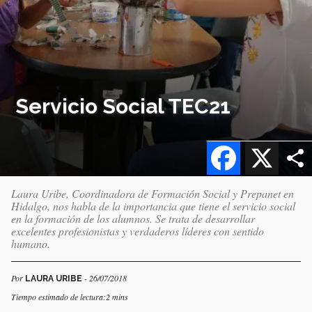
Servicio Social TEC21
Facebook
X
Laura Uribe, Coordinadora de Formación Social y Prepanet en
Hidalgo, nos habla de la importancia que tiene el servicio social
en la formación de los alumnos. Se trata de desarrollar
excelentes profesionistas y verdaderos líderes con sentido
humano.
Por
- 26/07/2018
LAURA URIBE
Tiempo estimado de lectura:2 mins