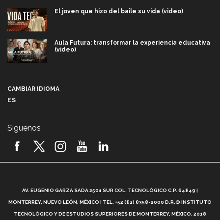
El joven que hizo del baile su vida (video)
Aula Futura: transformar la experiencia educativa
(video)
Más que un festival cultural: así es la magia de
VIBRART 2026 (video)
CAMBIAR IDIOMA
ES
Javier Guzmán: investigación con impacto social
(video)
Síguenos
¡México, en el top del mundial de robótica FIRST
2026! (video)
Vida Tec: Pasión, disciplina y básquetbol, con Gael
Adame (video)
A
AV. EUGENIO GARZA SADA 2501 SUR COL. TECNOLÓGICO C.P. 64849 |
L
¿Cómo es el Modelo Educativo Tec? (video)
MONTERREY, NUEVO LEÓN, MÉXICO | TEL. +52 (81) 8358-2000 D.R.© INSTITUTO
TECNOLÓGICO Y DE ESTUDIOS SUPERIORES DE MONTERREY, MÉXICO. 2018