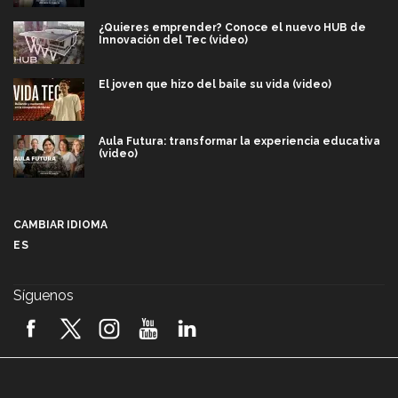
¿Quieres emprender? Conoce el nuevo HUB de
Innovación del Tec (video)
El joven que hizo del baile su vida (video)
Aula Futura: transformar la experiencia educativa
(video)
Más que un festival cultural: así es la magia de
VIBRART 2026 (video)
CAMBIAR IDIOMA
ES
Javier Guzmán: investigación con impacto social
(video)
Síguenos
¡México, en el top del mundial de robótica FIRST
2026! (video)
Vida Tec: Pasión, disciplina y básquetbol, con Gael
Adame (video)