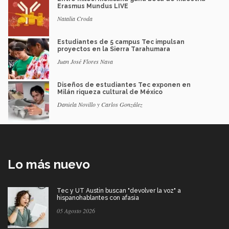
Erasmus Mundus LIVE
Natalia Croda
Estudiantes de 5 campus Tec impulsan
proyectos en la Sierra Tarahumara
Juan José Flores Nava
Diseños de estudiantes Tec exponen en
Milán riqueza cultural de México
Daniela Novillo y Carlos González
Lo más nuevo
Tec y UT Austin buscan "devolver la voz" a
hispanohablantes con afasia
05 Agosto 2026