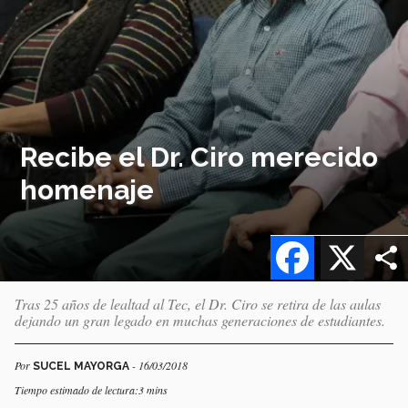
Recibe el Dr. Ciro merecido
homenaje
Facebook
X
Tras 25 años de lealtad al Tec, el Dr. Ciro se retira de las aulas
dejando un gran legado en muchas generaciones de estudiantes.
Por
- 16/03/2018
SUCEL MAYORGA
Tiempo estimado de lectura:3 mins