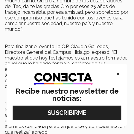
mucho cariño. Quiero a nombre de los colaboradores
del Tec, darte las gracias Ciro por esos 25 años de
trabajo incansable, por esa amistad, pero sobretodo por
ese compromiso que has tenido con los jóvenes para
cambiar nuestra sociedad, nuestro país y nuestro
mundo”.
Para finalizar el evento, la C.P. Claudia Gallegos,
Directora General del Campus Hidalgo, expresó: “El
maestro al que hoy festejamos es al maestro formador,
aquel que le ha dado forma al carácter de sus
estudiantes, que los ha retado a dar lo mejor de sí, que
×
les invita a aprender con base en un interés auténtico,
que los ha impulsado a convertirse en la mejor persona
que su potencial presente les permita”.
Recibe nuestro newsletter de
noticias:
“El día de hoy nos reunimos con la intención de
reconocer a un profesor admirable y un colega
entrañable. A lo largo de todos estos años ha dejado
una huella invaluable y ha transformado la vida de sus
alumnos con cada palabra que dice y con cada acción
que realiza”, agregó.