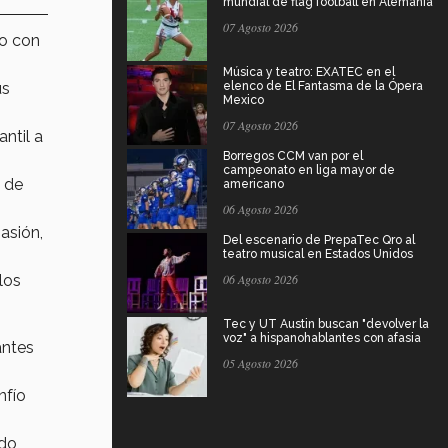
mundial de flag football en Alemania
07 Agosto 2026
o con
Música y teatro: EXATEC en el
us
elenco de El Fantasma de la Ópera
Mexico
07 Agosto 2026
antil a
Borregos CCM van por el
campeonato en liga mayor de
e de
americano
06 Agosto 2026
asión,
Del escenario de PrepaTec Qro al
teatro musical en Estados Unidos
los
06 Agosto 2026
Tec y UT Austin buscan "devolver la
voz" a hispanohablantes con afasia
antes
05 Agosto 2026
nfío
do,