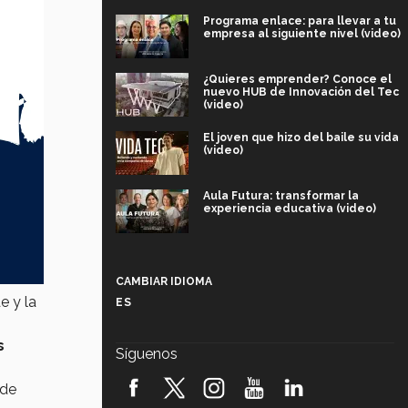
Programa enlace: para llevar a tu
empresa al siguiente nivel (video)
¿Quieres emprender? Conoce el
nuevo HUB de Innovación del Tec
(video)
El joven que hizo del baile su vida
(video)
Aula Futura: transformar la
experiencia educativa (video)
Más que un festival cultural: así es
la magia de VIBRART 2026 (video)
CAMBIAR IDIOMA
e y la
ES
Javier Guzmán: investigación con
impacto social (video)
s
Síguenos
¡México, en el top del mundial de
robótica FIRST 2026! (video)
 de