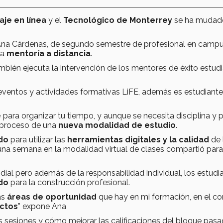
aje en línea
y el
Tecnológico de Monterrey
se ha mudad
 Ana Cárdenas, de segundo semestre de profesional en camp
la
mentoría a distancia
.
ambién ejecuta la intervención de los mentores de éxito estudi
 eventos y actividades formativas LiFE, además es estudiant
e
para organizar tu tiempo, y aunque se necesita disciplina y p
l proceso de una
nueva modalidad de estudio
.
do
para utilizar las
herramientas digitales y la calidad
de 
una semana en la modalidad virtual de clases compartió para
dial pero además de la responsabilidad individual, los estudi
do
para la construcción profesional.
as
áreas de oportunidad
que hay en mi formación, en el co
ectos
” expone Ana
s sesiones y cómo mejorar las calificaciones del bloque pasa