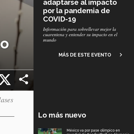
adaptarse al impacto
por la pandemia de
COVID-19
Subtítulo
Información para sobrellevar mejor la
cuarentena y entender su impacto en el
to
mundo
navigate_next
MÁS DE ESTE EVENTO
cebook
X
lases
Lo más nuevo
México va por pase olímpico en