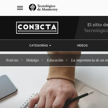
Pasar
navegación
menu
al
principal
contenido
principal
El sitio d
Tecnológic
Menu
CATEGORÍAS
VIDEOS
Comunidad
Noticias
Hidalgo
Educación
La importancia de un me