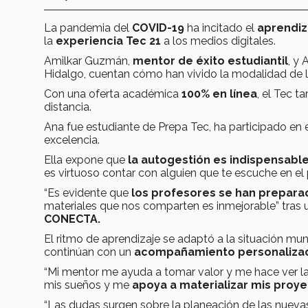
La pandemia del
COVID-19
ha incitado el
aprendiz
la
experiencia Tec 21
a los medios digitales.
Amilkar Guzmán,
mentor de éxito estudiantil
, y
Hidalgo, cuentan cómo han vivido la modalidad de 
Con una oferta académica
100% en línea
, el Tec t
distancia.
Ana fue estudiante de Prepa Tec, ha participado en
excelencia.
Ella expone que
la autogestión es indispensabl
es virtuoso contar con alguien que te escuche en e
“Es evidente que
los profesores se han prepara
materiales que nos comparten es inmejorable” tras 
CONECTA.
El ritmo de aprendizaje se adaptó a la situación mun
continúan con un
acompañamiento personaliza
“Mi mentor me ayuda a tomar valor y me hace ver l
mis sueños y me
apoya a materializar mis proy
“Las dudas surgen sobre la planeación de las nueva