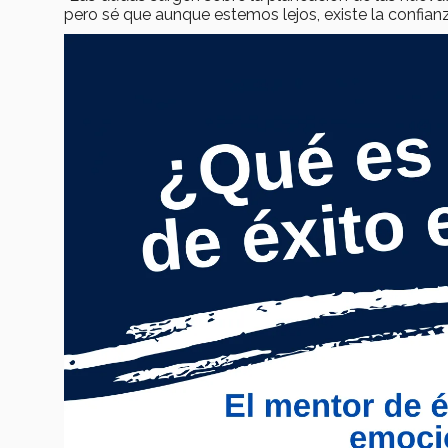
pero sé que aunque estemos lejos, existe la confian