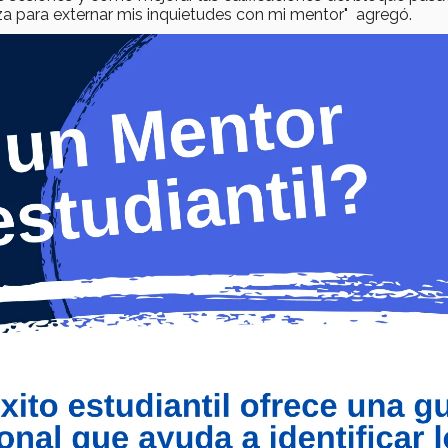
za para externar mis inquietudes con mi mentor" agregó.