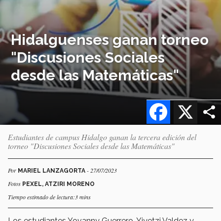
Hidalguenses ganan torneo
"Discusiones Sociales
desde las Matemáticas"
Facebook
X
Estudiantes de campus Hidalgo ganan la tercera edición del
torneo "Discusiones Sociales desde las Matemáticas"
Por
- 27/07/2023
MARIEL LANZAGORTA
Fotos
PEXEL, ATZIRI MORENO
Tiempo estimado de lectura:3 mins
Los estudiantes Yovanny Guerrero, Yiyetzi Valdez y