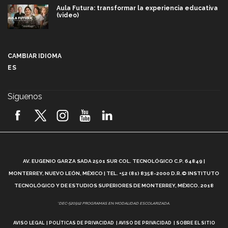
Aula Futura: transformar la experiencia educativa
(video)
Más que un festival cultural: así es la magia de
VIBRART 2026 (video)
CAMBIAR IDIOMA
ES
Javier Guzmán: investigación con impacto social
(video)
Síguenos
¡México, en el top del mundial de robótica FIRST
2026! (video)
Vida Tec: Pasión, disciplina y básquetbol, con Gael
Adame (video)
A
AV. EUGENIO GARZA SADA 2501 SUR COL. TECNOLÓGICO C.P. 64849 |
L
¿Cómo es el Modelo Educativo Tec? (video)
MONTERREY, NUEVO LEÓN, MÉXICO | TEL. +52 (81) 8358-2000 D.R.© INSTITUTO
TECNOLÓGICO Y DE ESTUDIOS SUPERIORES DE MONTERREY, MÉXICO. 2018
Vida Tec: Feminismo e Inteligencia Artificial, Paola
*DEC-520912 PROGRAMAS EN MODALIDAD ESCOLARIZADA.
Ricaurte (video)
AVISO LEGAL
POLÍTICAS DE PRIVACIDAD
AVISO DE PRIVACIDAD
SOBRE EL SITIO