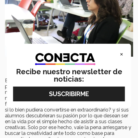
×
Recibe nuestro newsletter de
noticias:
Es probable que si usted es docente, en este punto
pueda estar pensando que para ser creativo requeriría
mucho tiempo del cual no dispone, y que tal vez es
mejor seguir impartiendo clases que hasta ahora han
funcionado bien, pero hágase la pregunta, ¿Qué pasaría
si lo bien pudiera convertirse en extraordinario? y si sus
alumnos descubrieran su pasión por lo que desean ser
en la vida por el simple hecho de asistir a sus clases
creativas. Solo por ese hecho, vale la pena arriesgarse y
buscar la creatividad ante todo como base para