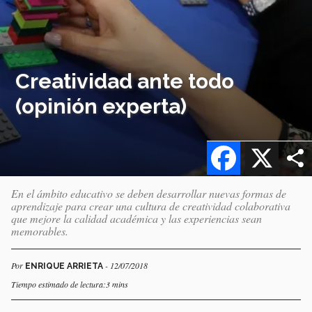
Creatividad ante todo
(opinión experta)
Facebook
X
En el ámbito educativo se deben desarrollar nuevas formas de
aprendizaje para crear una cultura de creatividad colaborativa
que mejore la calidad académica y las experiencias sean
memorables.
Por
- 12/07/2018
ENRIQUE ARRIETA
Tiempo estimado de lectura:3 mins