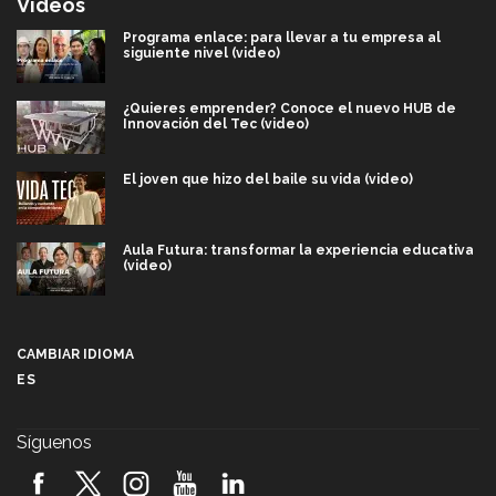
Videos
Programa enlace: para llevar a tu empresa al
siguiente nivel (video)
¿Quieres emprender? Conoce el nuevo HUB de
Innovación del Tec (video)
El joven que hizo del baile su vida (video)
Aula Futura: transformar la experiencia educativa
(video)
Más que un festival cultural: así es la magia de
VIBRART 2026 (video)
CAMBIAR IDIOMA
ES
Javier Guzmán: investigación con impacto social
(video)
Síguenos
¡México, en el top del mundial de robótica FIRST
2026! (video)