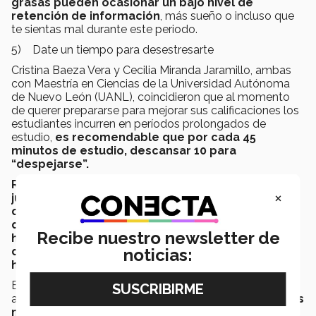
grasas pueden ocasionar un bajo nivel de
retención de información
, más sueño o incluso que
te sientas mal durante este periodo.
5) Date un tiempo para desestresarte
Cristina Baeza Vera y Cecilia Miranda Jaramillo, ambas
con Maestría en Ciencias de la Universidad Autónoma
de Nuevo León (UANL), coincidieron que al momento
de querer prepararse para mejorar sus calificaciones los
estudiantes incurren en períodos prolongados de
estudio,
es recomendable que por cada 45
minutos de estudio, descansar 10 para
“despejarse”.
Recuerda que no todo es estudiar o estar en
×
juntas, el tiempo con amigos, familia y seres
queridos son valiosos y son aquellos momentos
que nos recuerdan porqué hacemos lo que
Recibe nuestro newsletter de
hacemos, una salida a comer, al cine, o incluso
darse 10 minutos para platicar con ellos puede
noticias:
hacer la diferencia.
Espero que estos 5 tips te ayuden un poco, pero más
allá de eso, mi tip final es que tengas bien p
resente tus
motivaciones, aquellas personas o cosas por las