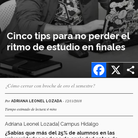
Cinco tips para no perder el
ritmo de estudio en finales
Facebook
X
¿Cómo cerrar con broche de oro el semestre?
Por
- 12/11/2018
ADRIANA LEONEL LOZADA
Tiempo estimado de lectura:4 mins
Adriana Leonel Lozada| Campus Hidalgo
¿Sabías que más del 25% de alumnos en las