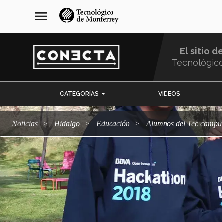
Pasar
navegación
menu
al
principal
contenido
principal
El sitio d
Tecnológic
Menu
CATEGORÍAS
VIDEOS
Comunidad
Noticias
Hidalgo
Educación
Alumnos del Tec campu