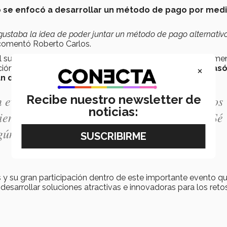
o se enfocó a desarrollar un método de pago por med
 gustaba la idea de poder juntar un método de pago alternativ
 comentó Roberto Carlos.
 el suficiente conocimiento en finanzas, pero con ayuda de me
×
ación necesaria para desarrollar su propuesta.
El equipo pasó
 un demo frente a los directores generales de BBVA
.
Recibe nuestro newsletter de
n evento de esta magnitud y aún así quedamos
noticias:
iencia gratificante que me gustaría repetir. Sé
gún aprendizaje de este proyecto”, dijo Luis
 y su gran participación dentro de este importante evento q
 desarrollar soluciones atractivas e innovadoras para los reto