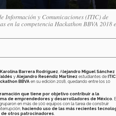
de Información y Comunicaciones (ITIC) de
tas en la competencia Hackathon BBVA 2018 e
Karolina Barrera Rodríguez
, A
lejandro Miguel Sánchez
Valdés
y
Alejandro Reséndiz Martínez
estudiantes de
ITIC
ckathon BBVA
en su edición 2018, quedando entre los 10
mación que tiene por objetivo contribuir a la
stema de emprendedores y desarrolladores de México
. 
gruparon en más de 100 equipos con la tarea de construir
nterrupción,
haciendo uso de las más recientes tecnolog
y de otros patrocinadores
.