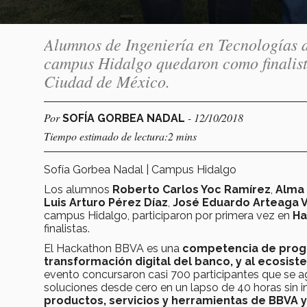
Alumnos de Ingeniería en Tecnologías 
campus Hidalgo quedaron como finalis
Ciudad de México.
Por
- 12/10/2018
SOFÍA GORBEA NADAL
Tiempo estimado de lectura:2 mins
Sofía Gorbea Nadal | Campus Hidalgo
Los alumnos
Roberto Carlos Yoc Ramírez
,
Alma 
Luis Arturo Pérez Díaz
,
José Eduardo Arteaga 
campus Hidalgo, participaron por primera vez en
Ha
finalistas.
El Hackathon BBVA es una
competencia de progra
transformación digital del banco, y al ecosi
evento concursaron casi 700 participantes que se a
soluciones desde cero en un lapso de 40 horas sin i
productos, servicios y herramientas de BBVA 