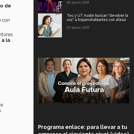
06 Agosto 2026
io de
Tec y UT Austin buscan "devolver la
o con
voz" a hispanohablantes con afasia
05 Agosto 2026
ntores
 a la
ue
s
Programa enlace: para llevar a tu