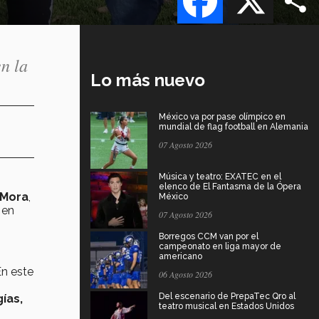
n la
Lo más nuevo
México va por pase olímpico en
mundial de flag football en Alemania
07 Agosto 2026
Música y teatro: EXATEC en el
elenco de El Fantasma de la Ópera
 Mora
,
México
en
07 Agosto 2026
Borregos CCM van por el
campeonato en liga mayor de
americano
En este
06 Agosto 2026
Del escenario de PrepaTec Qro al
ías,
teatro musical en Estados Unidos