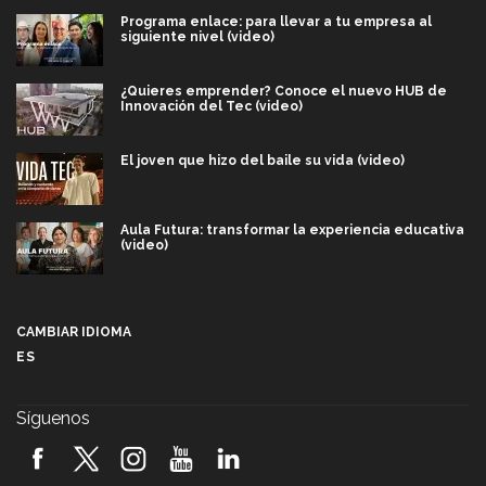
Programa enlace: para llevar a tu empresa al
siguiente nivel (video)
¿Quieres emprender? Conoce el nuevo HUB de
Innovación del Tec (video)
El joven que hizo del baile su vida (video)
Aula Futura: transformar la experiencia educativa
(video)
Más que un festival cultural: así es la magia de
VIBRART 2026 (video)
CAMBIAR IDIOMA
ES
Javier Guzmán: investigación con impacto social
(video)
Síguenos
¡México, en el top del mundial de robótica FIRST
2026! (video)