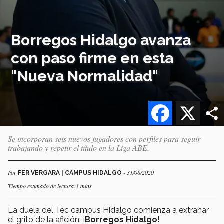
Borregos Hidalgo avanza
con paso firme en esta
"Nueva Normalidad"
Facebook
X
Se incorporan seis nuevos jugadores con perfiles para seguir
trabajando y repetir el título en la Liga ABE.
Por
- 31/08/2020
FER VERGARA | CAMPUS HIDALGO
Tiempo estimado de lectura:3 mins
La duela del Tec campus Hidalgo comienza a extrañar
el grito de la afición: ¡
Borregos Hidalgo!