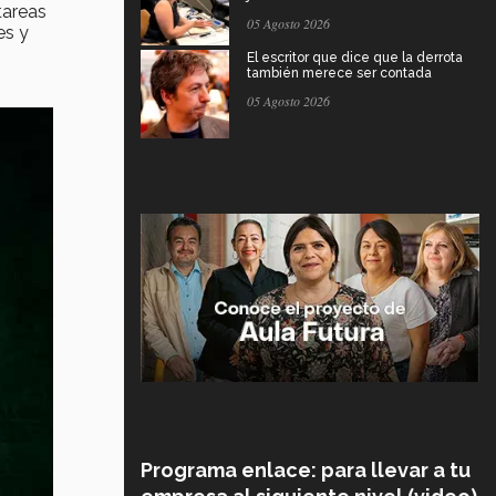
tareas
05 Agosto 2026
es y
El escritor que dice que la derrota
también merece ser contada
05 Agosto 2026
Programa enlace: para llevar a tu