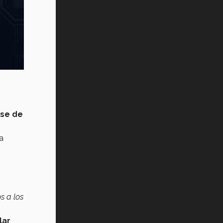
se de
a
s a los
lar