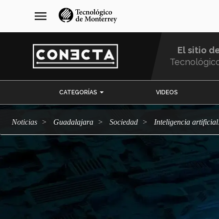
Pasar
navegación
menu
al
principal
contenido
principal
El sitio d
Tecnológic
Menu
CATEGORÍAS
VIDEOS
Comunidad
Noticias
Guadalajara
sociedad
Inteligencia artific