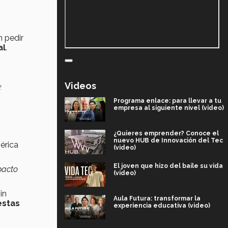
n pedir
al
.
e
Videos
Programa enlace: para llevar a tu
empresa al siguiente nivel (video)
¿Quieres emprender? Conoce el
nuevo HUB de Innovación del Tec
érica
(video)
El joven que hizo del baile su vida
pacto
(video)
in
Aula Futura: transformar la
estas
experiencia educativa (video)