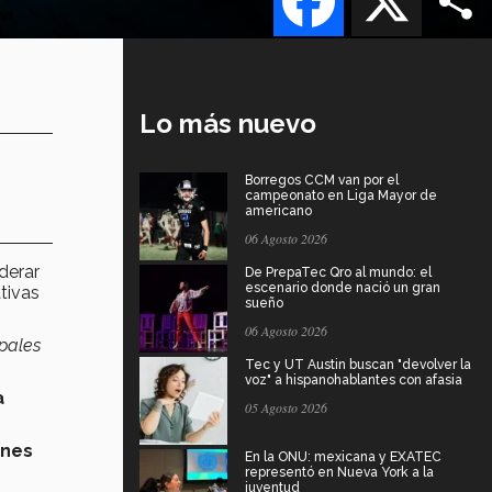
Lo más nuevo
Borregos CCM van por el
campeonato en Liga Mayor de
americano
06 Agosto 2026
derar
De PrepaTec Qro al mundo: el
escenario donde nació un gran
tivas
sueño
06 Agosto 2026
ipales
Tec y UT Austin buscan "devolver la
voz" a hispanohablantes con afasia
a
05 Agosto 2026
ones
En la ONU: mexicana y EXATEC
representó en Nueva York a la
juventud