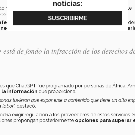
noticias:
do no las sepa,
las inventa
. A eso se le llama técnicamente
 usarlo. Hay que
contrastar con otras fuentes
”, señaló.
eferenciar
de dónde obtiene la información. No se le puede
nerar una lluvia de ideas, ayudar a organizar el materi
 está de fondo la infracción de los derechos d
ta es que ChatGPT fue programado por personas de África, Am
la información
que proporciona.
ersonas tuvieron que exponerse a contenido que tiene un alto im
 labor
”, destacó.
ría exigir regulación a los proveedores de estos servicios. S
uciones propongan posteriormente
opciones para superar 