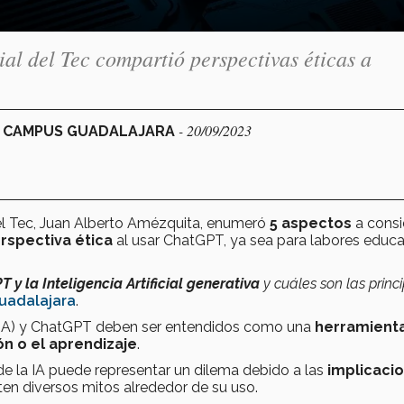
ial del Tec compartió perspectivas éticas a
- 20/09/2023
| CAMPUS GUADALAJARA
l Tec,
Juan Alberto Amézquita, enumeró
5 aspectos
a consi
rspectiva ética
al usar ChatGPT, ya sea para labores educa
y la Inteligencia Artificial generativa
y cuáles son las princ
uadalajara
.
ial (IA) y ChatGPT deben ser entendidos como una
herramient
ón o el aprendizaje
.
 de la IA puede representar un dilema debido a las
implicaci
sten diversos mitos alrededor de su uso.