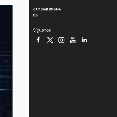
Más que un festival cultural: así es
la magia de VIBRART 2026 (video)
CAMBIAR IDIOMA
ES
Javier Guzmán: investigación con
impacto social (video)
Síguenos
¡México, en el top del mundial de
robótica FIRST 2026! (video)
Vida Tec: Pasión, disciplina y
básquetbol, con Gael Adame
(video)
¿Cómo es el Modelo Educativo
Tec? (video)
Vida Tec: Feminismo e Inteligencia
Artificial, Paola Ricaurte (video)