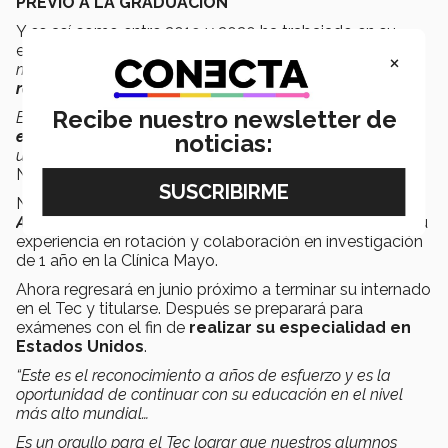
PREVIO A LA GRADUACIÓN
Y es así como entre 2019 y 2020 ha trabajado en su
estancia en la
Clínica Mayo
.
“A partir de ahí se abrieron
×
muchas puertas;
me dieron la oportunidad para
rotaciones clínicas
…
Recibe nuestro newsletter de
Estuve
rotando en cirugía de trauma, trasplantes, de
endocrino, cardiotorácica
y me trataron como si fuera
noticias:
una estudiante más de la Clínica Mayo”,
comentó
Natalia.
Natalia
publicó
su primer
abstract
en la revista
American Gastroenterology Association
,
derivado de su
experiencia en rotación y colaboración en investigación
de 1 año en la Clínica Mayo.
Ahora regresará en junio próximo a terminar su internado
en el Tec y titularse. Después se preparará para
exámenes con el fin de
realizar su especialidad en
Estados Unidos
.
“Este es el reconocimiento a años de esfuerzo y es la
oportunidad de continuar con su educación en el nivel
más alto mundial…
Es un orgullo para el Tec lograr que nuestros alumnos