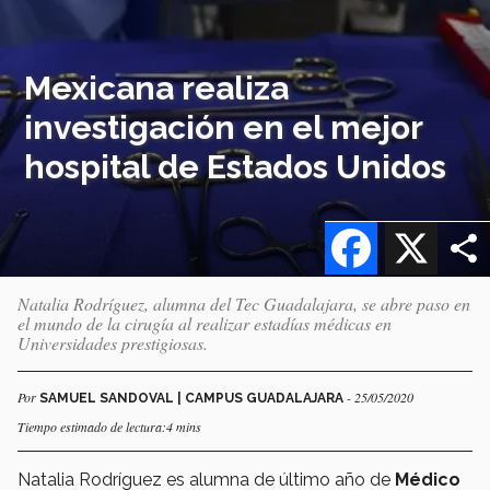
Mexicana realiza
investigación en el mejor
hospital de Estados Unidos
Facebook
X
Natalia Rodríguez, alumna del Tec Guadalajara, se abre paso en
el mundo de la cirugía al realizar estadías médicas en
Universidades prestigiosas.
Por
- 25/05/2020
SAMUEL SANDOVAL | CAMPUS GUADALAJARA
Tiempo estimado de lectura:4 mins
Natalia Rodríguez es alumna de último año de
Médico