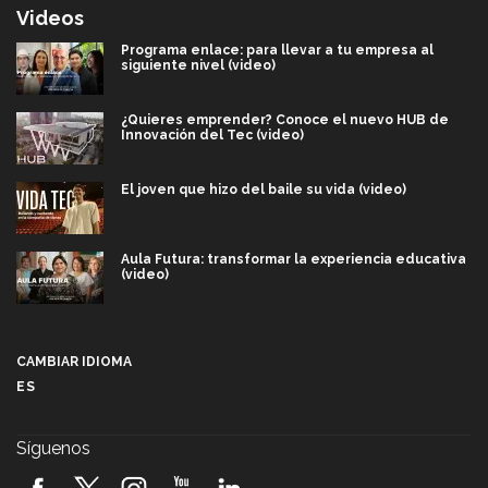
Videos
Programa enlace: para llevar a tu empresa al
siguiente nivel (video)
¿Quieres emprender? Conoce el nuevo HUB de
Innovación del Tec (video)
El joven que hizo del baile su vida (video)
Aula Futura: transformar la experiencia educativa
(video)
Más que un festival cultural: así es la magia de
VIBRART 2026 (video)
CAMBIAR IDIOMA
ES
Javier Guzmán: investigación con impacto social
(video)
Síguenos
¡México, en el top del mundial de robótica FIRST
2026! (video)