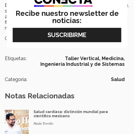
En estos retos académicos, llamados Talleres Verticales,
son actividades que de forma intensiva los alumnos
Recibe nuestro newsletter de
abordan un caso real a una empresa u organización y al
noticias:
final de la semana presentan propuestas para una
mejora continua.
Campus:
Guadalajara
Etiquetas:
Taller Vertical,
Medicina,
Ingeniería Industrial y de Sistemas
Categoría:
Salud
Notas Relacionadas
Salud cardiaca: distinción mundial para
científico mexicano
Paula Treviño