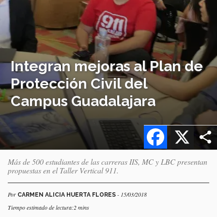
Integran mejoras al Plan de
Protección Civil del
Campus Guadalajara
Facebook
X
Más de 500 estudiantes de las carreras IIS, MC y LBC presentan
propuestas en el Taller Vertical 911.
Por
- 15/03/2018
CARMEN ALICIA HUERTA FLORES
Tiempo estimado de lectura:2 mins