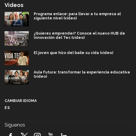
Videos
Programa enlace: para llevar a tu empresa al
siguiente nivel (video)
¿Quieres emprender? Conoce el nuevo HUB de
Innovación del Tec (video)
El joven que hizo del baile su vida (video)
Aula Futura: transformar la experiencia educativa
(video)
Más que un festival cultural: así es la magia de
VIBRART 2026 (video)
CAMBIAR IDIOMA
ES
Javier Guzmán: investigación con impacto social
(video)
Síguenos
¡México, en el top del mundial de robótica FIRST
2026! (video)