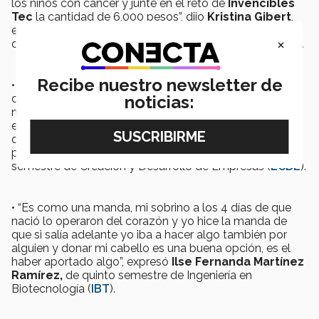
los niños con cáncer y junté en el reto de
Invencibles
Tec
la cantidad de 6,000 pesos”, dijo
Kristina Gibert
,
estudiante de intercambio proveniente de
Alemania,
×
quien cursa quinto semestre de Ingeniería Industrial (
IIS
).
Recibe nuestro newsletter de
• “Siempre he tenido al afán de ayudar y recabar el
dinero para los niños con cáncer que necesitan de
noticias:
nuestro apoyo, me motivé al hacer esta labor social de
esta magnitud y propagué con mis familiares y amigos,
quienes logramos alcanzar la cantidad de $10,500
pesos”, comentó
Ricardo Mange Esquer,
de quinto
semestre de Creación y Desarrollo de Empresas (
LCDE
).
• “Es como una manda, mi sobrino a los 4 días de que
nació lo operaron del corazón y yo hice la manda de
que si salía adelante yo iba a hacer algo también por
alguien y donar mi cabello es una buena opción, es el
haber aportado algo”, expresó
Ilse Fernanda Martínez
Ramírez,
de quinto semestre de Ingeniería en
Biotecnología (
IBT
).