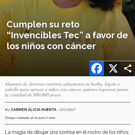
Cumplen su reto
“Invencibles Tec” a favor de
los niños con cáncer
Facebook
X
Alumnos de diversas carreras subastaron su barba, bigote o
cabello para apoyar a niños con cáncer, quienes lograron juntar
la cantidad de $80,000 pesos.
Por
- 21/11/2017
CARMEN ALICIA HUERTA
Tiempo estimado de lectura:4 mins
La magia de dibujar una sonrisa en el rostro de los niños