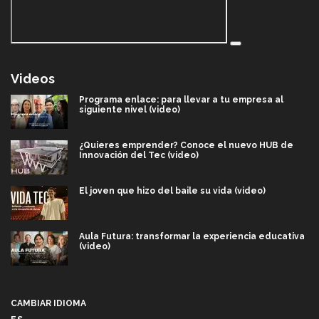
Videos
Programa enlace: para llevar a tu empresa al
siguiente nivel (video)
¿Quieres emprender? Conoce el nuevo HUB de
Innovación del Tec (video)
El joven que hizo del baile su vida (video)
Aula Futura: transformar la experiencia educativa
(video)
Más que un festival cultural: así es la magia de
VIBRART 2026 (video)
CAMBIAR IDIOMA