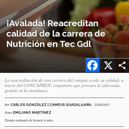
¡Avalada! Reacreditan
calidad de la carrera de
Nutrición en Tec Gdl
Facebook
X
La reacreditación de esta carrera del campus avala su calidad, a
través del CONCAPREN, organismo que procura la adecuada
gestión en la enseñanza
Por
- 25/04/2025
CARLOS GONZÁLEZ | CAMPUS GUADALAJARA
Fotos
EMILIANO MARTÍNEZ
Tiempo estimado de lectura:4 mins