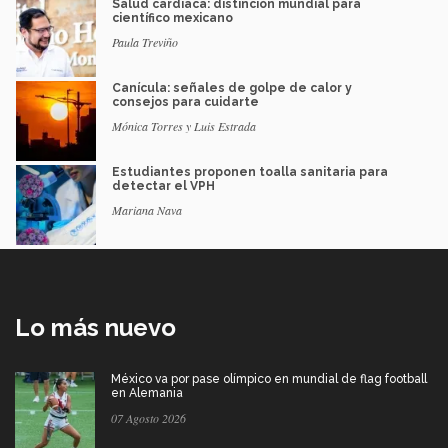
Salud cardiaca: distinción mundial para
científico mexicano
Paula Treviño
Canícula: señales de golpe de calor y
consejos para cuidarte
Mónica Torres y Luis Estrada
Estudiantes proponen toalla sanitaria para
detectar el VPH
Mariana Nava
Lo más nuevo
México va por pase olímpico en mundial de flag football
en Alemania
07 Agosto 2026