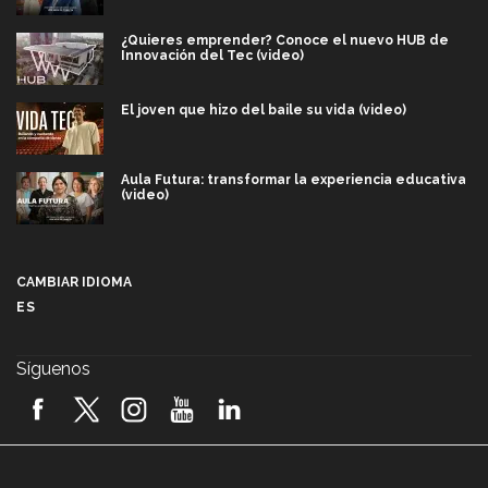
¿Quieres emprender? Conoce el nuevo HUB de
Innovación del Tec (video)
El joven que hizo del baile su vida (video)
Aula Futura: transformar la experiencia educativa
(video)
Más que un festival cultural: así es la magia de
VIBRART 2026 (video)
CAMBIAR IDIOMA
ES
Javier Guzmán: investigación con impacto social
(video)
Síguenos
¡México, en el top del mundial de robótica FIRST
2026! (video)
Vida Tec: Pasión, disciplina y básquetbol, con Gael
Adame (video)