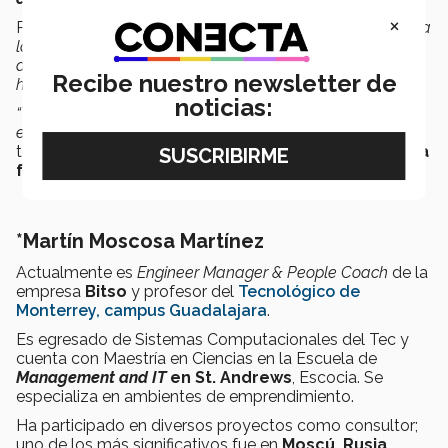
×
Por último, Moscosa recomendó
“dejar de tener miedo a
las aplicaciones. Es seguro, el celular tiene la posibilidad
de
guardar todos tus biométricos
como cara, rostro,
Recibe nuestro newsletter de
huella digital y contraseñas.
noticias:
“Te puedes sentir -como usuario- más seguro de lo que
estás manejando”.
Recordó que se trata de una
tecnología que ya está aquí y es mejor
aprovecharla a
favor de las mamás y toda la familia.
*Martín Moscosa Martínez
Actualmente es
Engineer Manager & People Coach
de la
empresa
Bitso
y profesor del
Tecnológico de
Monterrey, campus Guadalajara
.
Es egresado de Sistemas Computacionales del Tec y
cuenta con Maestría en Ciencias en la Escuela de
Management and IT
en St. Andrews
, Escocia. Se
especializa en ambientes de emprendimiento.
Ha participado en diversos proyectos como consultor;
uno de los más significativos fue en
Moscú, Rusia
,