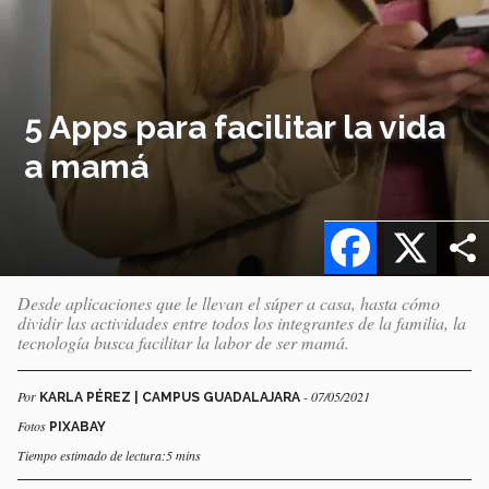
5 Apps para facilitar la vida
a mamá
Facebook
X
Desde aplicaciones que le llevan el súper a casa, hasta cómo
dividir las actividades entre todos los integrantes de la familia, la
tecnología busca facilitar la labor de ser mamá.
Por
- 07/05/2021
KARLA PÉREZ | CAMPUS GUADALAJARA
Fotos
PIXABAY
Tiempo estimado de lectura:5 mins