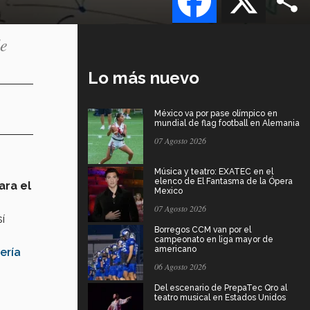
de
Lo más nuevo
México va por pase olímpico en
mundial de flag football en Alemania
07 Agosto 2026
Música y teatro: EXATEC en el
elenco de El Fantasma de la Ópera
ara el
Mexico
07 Agosto 2026
í
Borregos CCM van por el
campeonato en liga mayor de
americano
ería
06 Agosto 2026
Del escenario de PrepaTec Qro al
teatro musical en Estados Unidos