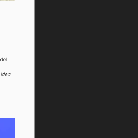
del
 idea