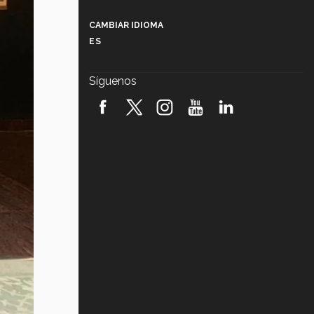
Más que un festival cultural: así es
la magia de VIBRART 2026 (video)
CAMBIAR IDIOMA
ES
Javier Guzmán: investigación con
impacto social (video)
Síguenos
¡México, en el top del mundial de
robótica FIRST 2026! (video)
Vida Tec: Pasión, disciplina y
básquetbol, con Gael Adame
(video)
¿Cómo es el Modelo Educativo
Tec? (video)
Vida Tec: Feminismo e Inteligencia
Artificial, Paola Ricaurte (video)