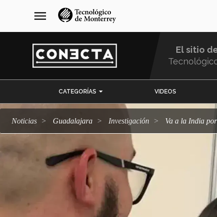
Pasar
navegación
menu
al
principal
contenido
principal
El sitio d
Tecnológic
Menu
CATEGORÍAS
VIDEOS
Comunidad
Noticias
Guadalajara
Investigación
Va a la India p