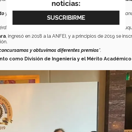
noticias:
to
y para ella este encuentro
“ayuda porque estamos recaban
pérdida de alimento puede ser muy enriquecedor”
, agregó Luqu
ara
, ingresó en 2018 a la ANFEI, y a principios de 2019 se inscr
ión.
concursamos y obtuvimos diferentes premios
”
.
to como División de Ingeniería
y el
Mérito Académico 