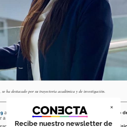
 se ha destacado por su trayectoria académica y de investigación.
×
19
abordará temas de
sostenibilidad
y cómo
por medio de
 a la población.
Recibe nuestro newsletter de
 grande al compartir con jóvenes de
diversas naciones, visi