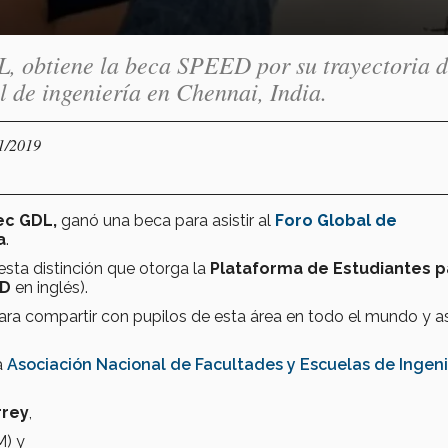
, obtiene la beca SPEED por su trayectoria 
al de ingeniería en Chennai, India.
11/2019
ec GDL,
ganó una beca para asistir al
Foro Global de
a
.
esta distinción que otorga la
Plataforma de Estudiantes p
ED
en inglés).
ra compartir con pupilos de esta área en todo el mundo y as
la
Asociación Nacional de Facultades y Escuelas de Ingeni
rrey
,
) y