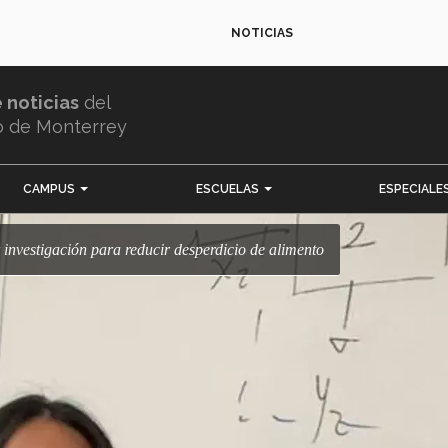
NOTICIAS
e noticias
del
o de Monterrey
CAMPUS
ESCUELAS
ESPECIALE
or investigación para reducir desperdicio de alimento