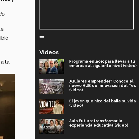
do
e.
ibió
Videos
a la
Programa enlace: para llevar a tu
empresa al siguiente nivel (video)
¿Quieres emprender? Conoce el
nuevo HUB de Innovación del Tec
(video)
El joven que hizo del baile su vida
(video)
Aula Futura: transformar la
experiencia educativa (video)