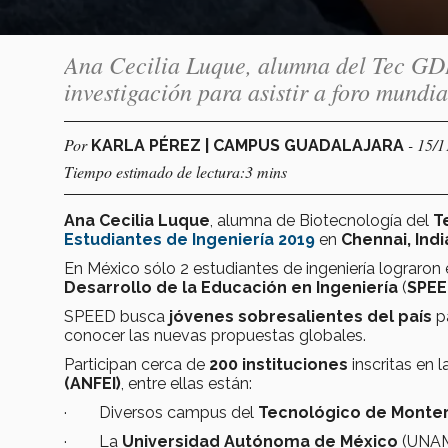
Ana Cecilia Luque, alumna del Tec GDL
investigación para asistir a foro mundi
Por
- 15/
KARLA PÉREZ | CAMPUS GUADALAJARA
Tiempo estimado de lectura:3 mins
Ana Cecilia Luque
, alumna de Biotecnología del
T
Estudiantes de Ingeniería 2019
en
Chennai, Indi
En México sólo 2 estudiantes de ingeniería lograron 
Desarrollo de la Educación en Ingeniería
(
SPE
SPEED busca
jóvenes sobresalientes del país
pa
conocer las nuevas propuestas globales.
Participan cerca de
200 instituciones
inscritas en 
(ANFEI)
, entre ellas están:
· Diversos campus del
Tecnológico de Monte
· La
Universidad Autónoma de México
(UNAM