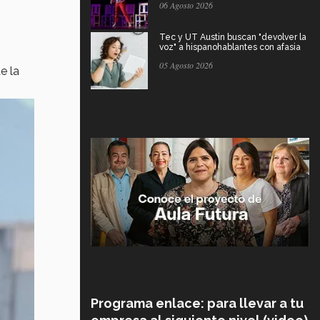
06 Agosto 2026
Tec y UT Austin buscan "devolver la
voz" a hispanohablantes con afasia
05 Agosto 2026
e la
Programa enlace: para llevar a tu