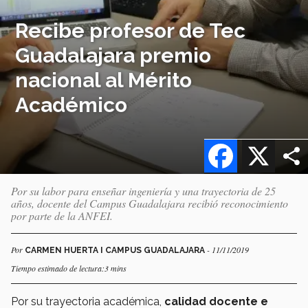
Recibe profesor de Tec
Guadalajara premio
nacional al Mérito
Académico
Facebook
X
Por su labor para enseñar ingeniería y una trayectoria de 25
años, docente del Campus Guadalajara recibió reconocimiento
por parte de la ANFEI.
Por
- 11/11/2019
CARMEN HUERTA I CAMPUS GUADALAJARA
Tiempo estimado de lectura:3 mins
Por su trayectoria académica,
calidad docente e