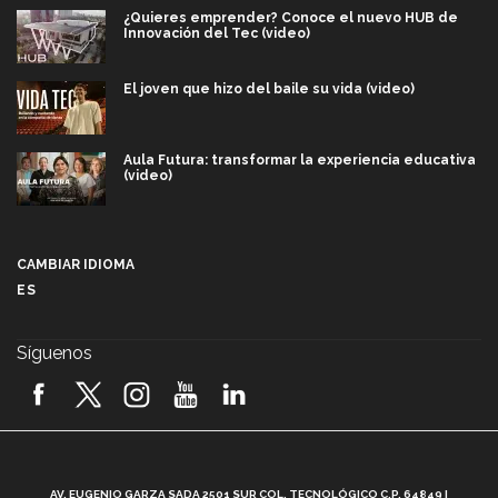
¿Quieres emprender? Conoce el nuevo HUB de
Innovación del Tec (video)
El joven que hizo del baile su vida (video)
Aula Futura: transformar la experiencia educativa
(video)
Más que un festival cultural: así es la magia de
VIBRART 2026 (video)
CAMBIAR IDIOMA
ES
Javier Guzmán: investigación con impacto social
(video)
Síguenos
¡México, en el top del mundial de robótica FIRST
2026! (video)
Vida Tec: Pasión, disciplina y básquetbol, con Gael
Adame (video)
A
AV. EUGENIO GARZA SADA 2501 SUR COL. TECNOLÓGICO C.P. 64849 |