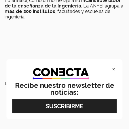
Lo anterior, como un homenaje a su
incansable labor
de la enseñanza de la Ingeniería
. La ANFEI agrupa a
más de 200 institutos
, facultades y escuelas de
ingeniería.
×
LEE TAMBIÉN:
Recibe nuestro newsletter de
noticias: