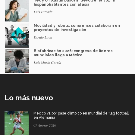
Tec y UT Austin buscan "devolver la voz" a
hispanohablantes con afasia
Luis Estrada
Movilidad y robots: sonorenses colaboran en
proyectos de investigación
Danilo Luna
Biofabricación 2026: congreso de líderes
mundiales llega a México
Luis Mario García
Lo más nuevo
México va por pase olímpico en mundial de flag football
en Alemania
07 Agosto 2026