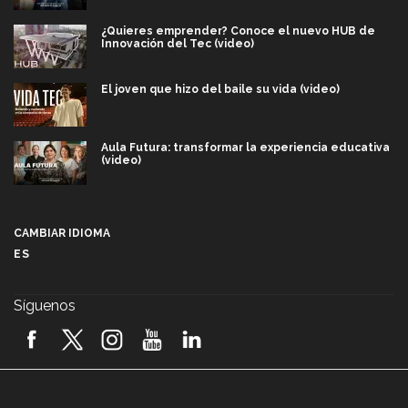
¿Quieres emprender? Conoce el nuevo HUB de
Innovación del Tec (video)
El joven que hizo del baile su vida (video)
Aula Futura: transformar la experiencia educativa
(video)
Más que un festival cultural: así es la magia de
VIBRART 2026 (video)
CAMBIAR IDIOMA
ES
Javier Guzmán: investigación con impacto social
(video)
Síguenos
¡México, en el top del mundial de robótica FIRST
2026! (video)
Vida Tec: Pasión, disciplina y básquetbol, con Gael
Adame (video)