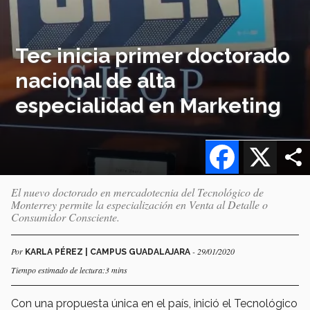
Tec inicia primer doctorado
nacional de alta
especialidad en Marketing
Facebook
X
El nuevo doctorado en mercadotecnia del Tecnológico de
Monterrey permite la especialización en Venta al Detalle o
Consumidor Consciente.
Por
- 29/01/2020
KARLA PÉREZ | CAMPUS GUADALAJARA
Tiempo estimado de lectura:3 mins
Con una propuesta única en el país, inició el Tecnológico