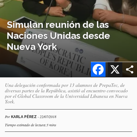
Simulan reunión de las
Naciones Unidas desde
Nueva York
Facebook
X
Una delegación conformada por 13 alumnos de PrepaTec, de
diversas partes de la República, asistió al encuentro convocado
por el Global Classroom de la Universidad Libanesa en Nueva
York.
Por
- 22/07/2018
KARLA PÉREZ
Tiempo estimado de lectura:3 mins