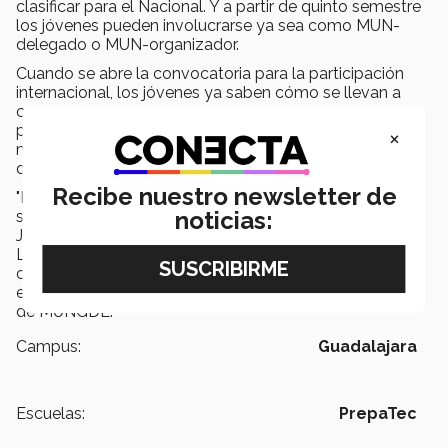
clasificar para el Nacional. Y a partir de quinto semestre
los jóvenes pueden involucrarse ya sea como MUN-
delegado o MUN-organizador.
Cuando se abre la convocatoria para la participación
internacional, los jóvenes ya saben cómo se llevan a
cabo estas simulaciones, deben de
dominar el inglés
para poder dialogar con alumnos todas partes del
×
mundo y estar enfocados durante los 3 o 4 días que
dura el encuentro.
Recibe nuestro newsletter de
"Es una experiencia inigualable, porque en primer lugar
noticias:
se lleva a cabo con prepas de todo el mundo, desde
Japón hasta Estados Unidos, África, Europa,
Latinoamérica… el hecho de que el alumno esté
conviviendo con estos jóvenes les permite también
establecer relaciones”, concluyó la asesora académica
de MUNGDL.
Campus:
Guadalajara
Escuelas:
PrepaTec