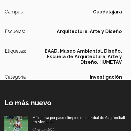
Campus:
Guadalajara
Escuelas:
Arquitectura, Arte y Diseño
Etiquetas:
EAAD,
Museo Ambiental,
Diseño,
Escuela de Arquitectura, Arte y
Diseño,
HUMETAV
Categoría:
Investigación
Lo más nuevo
México va por pase olímpico en mundial de flag football
en Alemania
07 Agosto 2026