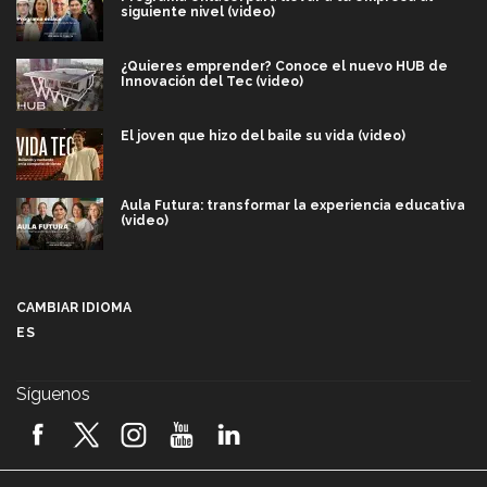
siguiente nivel (video)
¿Quieres emprender? Conoce el nuevo HUB de
Innovación del Tec (video)
El joven que hizo del baile su vida (video)
Aula Futura: transformar la experiencia educativa
(video)
Más que un festival cultural: así es la magia de
VIBRART 2026 (video)
CAMBIAR IDIOMA
ES
Javier Guzmán: investigación con impacto social
(video)
Síguenos
¡México, en el top del mundial de robótica FIRST
2026! (video)
Vida Tec: Pasión, disciplina y básquetbol, con Gael