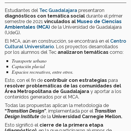
Estudiantes del
Tec Guadalajara
presentaron
diagnósticos con temática social
durante el primer
semestre de 2021
vinculados al
Museo de Ciencias
Ambientales (MCA)
de la Universidad de Guadalajara
(UdeG).
El MCA, aún en construcción, se encontrará en el
Centro
Cultural Universitario
. Los proyectos desarrollados
por los alumnos del Tec
analizaron
temáticas
como:
Transporte urbano
Captación pluvial
Espacios recreativos, entre otros.
Esto, con el fin de
contribuir con estrategias
para
resolver problemáticas de las comunidades del
Área Metropolitana de Guadalajara
y aportar a los
contenidos generados por el MCA.
Todas las propuestas aplican la metodología de
“
Transition Design
”
, implementada por el
Transition
Design Institute
de la
Universidad Carnegie Mellon.
Esto significó el
cierre de la primera etapa
(diagnóstico)
, en la que participaron alumnos de