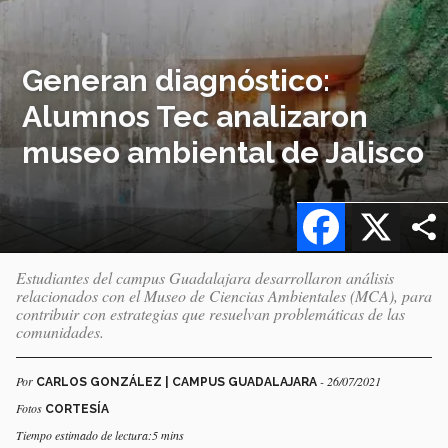
Generan diagnóstico:
Alumnos Tec analizaron
museo ambiental de Jalisco
Facebook
X
Estudiantes del campus Guadalajara desarrollaron análisis
relacionados con el Museo de Ciencias Ambientales (MCA), para
contribuir con estrategias que resuelvan problemáticas de las
comunidades.
Por
- 26/07/2021
CARLOS GONZÁLEZ | CAMPUS GUADALAJARA
Fotos
CORTESÍA
Tiempo estimado de lectura:5 mins