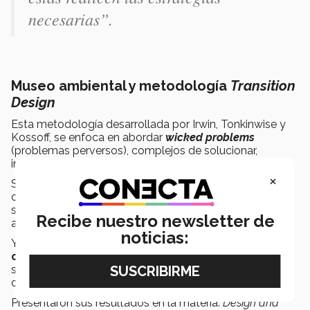
necesarias”.
Museo ambiental y metodología
Transition
Design
Esta metodología desarrollada por Irwin, Tonkinwise y
Kossoff, se enfoca en abordar
wicked problems
(problemas perversos), complejos de solucionar,
interconectados e interdependientes.
×
Se suelen manifestar en formas específicas de la
cultura. La metodología
Transition Design
sostiene que
se requieren nuevos conocimientos y habilidades para
Recibe nuestro newsletter de
abordar estos problemas.
noticias:
Y que su solución es una
estrategia para generar
cambios positivos
a nivel de sistemas y transiciones
sociales hacia futuros más sostenibles, equitativos y
deseables a largo plazo.
Presentaron sus resultados en la materia:
Design and