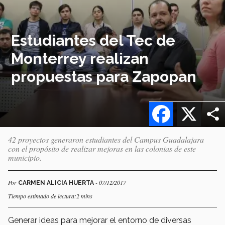
Estudiantes del Tec de
Monterrey realizan
propuestas para Zapopan
Facebook
X
42 proyectos generaron estudiantes del Campus Guadalajara
con el propósito de realizar mejoras en las colonias de este
municipio.
Por
- 07/12/2017
CARMEN ALICIA HUERTA
Tiempo estimado de lectura:2 mins
Generar ideas para mejorar el entorno de diversas