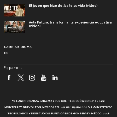
El joven que hizo del baile su vida (video)
Aula Futura: transformar la experiencia educativa
(video)
Más que un festival cultural: así es la magia de
VIBRART 2026 (video)
CAMBIAR IDIOMA
ES
Javier Guzmán: investigación con impacto social
(video)
Síguenos
¡México, en el top del mundial de robótica FIRST
2026! (video)
Vida Tec: Pasión, disciplina y básquetbol, con Gael
Adame (video)
A
AV. EUGENIO GARZA SADA 2501 SUR COL. TECNOLÓGICO C.P. 64849 |
L
¿Cómo es el Modelo Educativo Tec? (video)
MONTERREY, NUEVO LEÓN, MÉXICO | TEL. +52 (81) 8358-2000 D.R.© INSTITUTO
TECNOLÓGICO Y DE ESTUDIOS SUPERIORES DE MONTERREY, MÉXICO. 2018