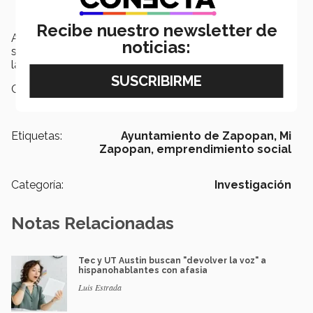
Recibe nuestro newsletter de
A través de estas acciones los estudiantes crean y dan
noticias:
soluciones activas que generan un impacto positivo en
la sociedad.
Campus:
Guadalajara
Etiquetas:
Ayuntamiento de Zapopan,
Mi
Zapopan,
emprendimiento social
Categoría:
Investigación
Notas Relacionadas
Tec y UT Austin buscan "devolver la voz" a
hispanohablantes con afasia
Luis Estrada