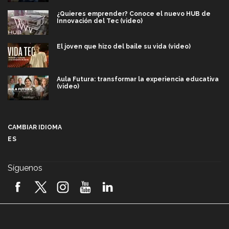
¿Quieres emprender? Conoce el nuevo HUB de
Innovación del Tec (video)
El joven que hizo del baile su vida (video)
Aula Futura: transformar la experiencia educativa
(video)
Más que un festival cultural: así es la magia de
VIBRART 2026 (video)
CAMBIAR IDIOMA
ES
Javier Guzmán: investigación con impacto social
(video)
Síguenos
¡México, en el top del mundial de robótica FIRST
2026! (video)
Vida Tec: Pasión, disciplina y básquetbol, con Gael
Adame (video)
A