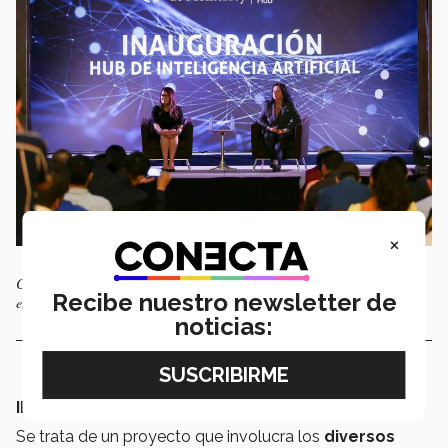
×
Conferencias realizadas durante la inauguración del Hub de IA del Tec
Recibe nuestro newsletter de
en campus Guadalajara.
noticias:
IMPACTO DE LA IA EN EL TEC
Se trata de un proyecto que involucra los
diversos