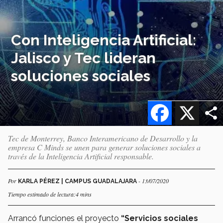
Con Inteligencia Artificial:
Jalisco y Tec lideran
soluciones sociales
Facebook
X
Tec de Monterrey, Banco Interamericano de Desarrollo y la
empresa C Minds se unen para generar soluciones sociales a
través de la Inteligencia Artificial responsable.
Por
- 13/07/2020
KARLA PÉREZ | CAMPUS GUADALAJARA
Tiempo estimado de lectura:4 mins
Arrancó funciones el proyecto
“Servicios sociales