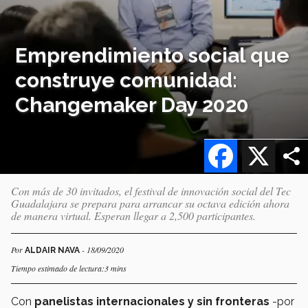
Emprendimiento social que
construye comunidad:
Changemaker Day 2020
Facebook
X
Con más de 30 invitados, el festival de innovación social del Tec
Guadalajara se prepara para arrancar su octava edición ahora
de manera virtual. Esperan llegar a 2,500 participantes.
Por
- 18/09/2020
ALDAIR NAVA
Tiempo estimado de lectura:3 mins
Con
panelistas internacionales y sin fronteras
-por