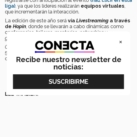
registrarse con anticipación al evento
(haz
click
en esta
liga)
, ya que los líderes realizarán
equipos virtuales
,
que incrementarán la interacción.
La edición de este año será
vía
Livestreaming
a través
de
Hopin
, donde se llevarán a cabo dinámicas como
conferencias, talleres, mentorías,
networking
y
giveaways.
×
Changemaker
cuenta en esta ocasión con el apoyo de
55 estudiantes del
campus Guadalajara
como parte
Recibe nuestro newsletter de
del
staff.
noticias:
LEE TAMBIÉN: