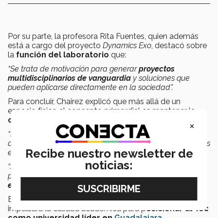
Por su parte, la profesora Rita Fuentes, quien además
está a cargo del proyecto
Dynamics Exo
, destacó sobre
la
función del laboratorio
que:
“Se trata de motivación para generar
proyectos
multidisciplinarios de vanguardia
y soluciones que
pueden aplicarse directamente en la sociedad”.
Para concluir, Chairez explicó que más allá de un
espacio físico el concepto primordial es mantener la
colaboración continua
entre las diversas materias.
×
“Se busca generar un
sentido de pertenencia
en los
alumnos, que sepan que pueden contar con los profesores
Recibe nuestro newsletter de
e investigadores del Tec dentro y fuera del laboratorio.
noticias:
“Se espera que el laboratorio sea un espacio donde
puedan crear soluciones enfocando el
talento que ya
existe en los estudiantes
”
, concluyó el profesor.
El espacio inició operaciones en agosto 2020 e
impulsará la calidad académica para p
osicionar al Tec
como universidad líder en
Guadalajara
.