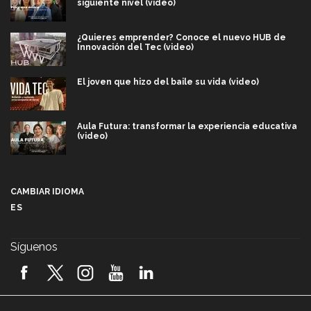
siguiente nivel (video)
¿Quieres emprender? Conoce el nuevo HUB de
Innovación del Tec (video)
El joven que hizo del baile su vida (video)
Aula Futura: transformar la experiencia educativa
(video)
Más que un festival cultural: así es la magia de
VIBRART 2026 (video)
CAMBIAR IDIOMA
ES
Javier Guzmán: investigación con impacto social
(video)
Síguenos
¡México, en el top del mundial de robótica FIRST
2026! (video)
Vida Tec: Pasión, disciplina y básquetbol, con Gael