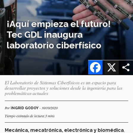
¡Aquí empieza el futuro!
Tec GDL inaugura
laboratorio ciberfísico
Facebook
X
El Laboratorio de Sistemas Ciberfísicos es un espacio para
desarrollar proyectos y soluciones desde la ingeniería para las
problemáticas actuales
Por
- 30/10/2020
INGRID GODOY
Tiempo estimado de lectura:3 mins
Mecánica, mecatrónica, electrónica y biomédica
,