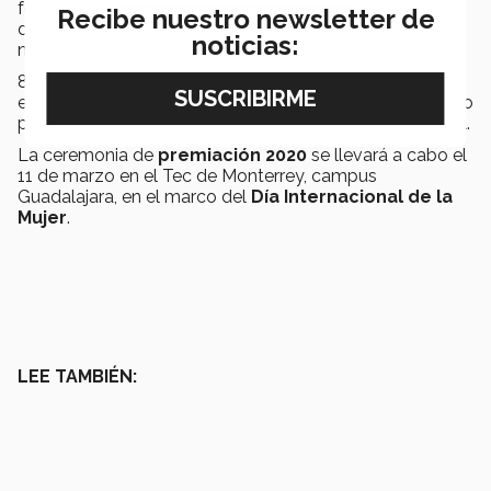
femenina y/o innovación en ese campo. Mujeres
Recibe nuestro newsletter de
deportistas destacadas o promotoras de mujeres y
noticias:
niñas.
8.
Balance Vida y Trabajo
.- Mujeres que son
ejemplo y promueven buenas prácticas para el equilibrio
personal, familiar, laboral y ciudadano en su área laboral.
La ceremonia de
premiación 2020
se llevará a cabo el
11 de marzo en el Tec de Monterrey, campus
Guadalajara, en el marco del
Día Internacional de la
Mujer
.
LEE TAMBIÉN: