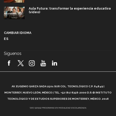
Aula Futura: transformar la experiencia educativa
(video)
Más que un festival cultural: así es la magia de
VIBRART 2026 (video)
CAMBIAR IDIOMA
ES
Javier Guzmán: investigación con impacto social
(video)
Síguenos
¡México, en el top del mundial de robótica FIRST
2026! (video)
Vida Tec: Pasión, disciplina y básquetbol, con Gael
Adame (video)
A
AV. EUGENIO GARZA SADA 2501 SUR COL. TECNOLÓGICO C.P. 64849 |
L
¿Cómo es el Modelo Educativo Tec? (video)
MONTERREY, NUEVO LEÓN, MÉXICO | TEL. +52 (81) 8358-2000 D.R.© INSTITUTO
TECNOLÓGICO Y DE ESTUDIOS SUPERIORES DE MONTERREY, MÉXICO. 2018
Vida Tec: Feminismo e Inteligencia Artificial, Paola
*DEC-520912 PROGRAMAS EN MODALIDAD ESCOLARIZADA.
Ricaurte (video)