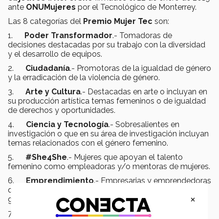
ante
ONUMujeres
por el Tecnológico de Monterrey.
Las 8 categorías del
Premio Mujer Tec
son:
1.
Poder Transformador
.- Tomadoras de
decisiones destacadas por su trabajo con la diversidad
y el desarrollo de equipos.
2.
Ciudadanía
.- Promotoras de la igualdad de género
y la erradicación de la violencia de género.
3.
Arte y Cultura
.- Destacadas en arte o incluyan en
su producción artística temas femeninos o de igualdad
de derechos y oportunidades.
4.
Ciencia y Tecnología
.- Sobresalientes en
investigación o que en su área de investigación incluyan
temas relacionados con el género femenino.
5.
#She4She
.- Mujeres que apoyan el talento
femenino como empleadoras y/o mentoras de mujeres.
6.
Emprendimiento
.- Empresarias y emprendedoras
que facilitan la vida de las mujeres o innovadoras en
×
gestión, organización o tecnología en su trabajo.
7.
Salud y Deporte.
- Protectoras de la salud