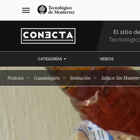
Pasar
navegación
menu
al
principal
contenido
principal
El sitio d
Tecnológic
Menu
CATEGORÍAS
VIDEOS
Comunidad
Noticias
Guadalajara
Institución
Jalisco Sin Hambre