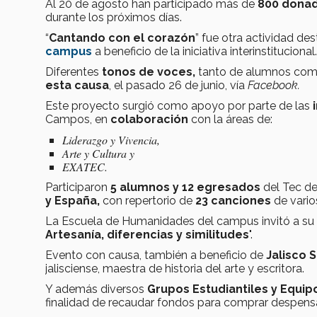
Al 20 de agosto han participado más de
800 dona
durante los próximos días.
“
Cantando con el corazón
” fue otra actividad de
campus
a beneficio de la iniciativa interinstitucional.
Diferentes
tonos de voces,
tanto de alumnos como
esta causa
, el pasado 26 de junio, vía
Facebook.
Este proyecto surgió como apoyo por parte de las
Campos, en
colaboración
con la áreas de:
Liderazgo y Vivencia,
Arte y Cultura y
EXATEC.
Participaron
5
alumnos y 12 egresados
del Tec d
y España,
con repertorio de
23 canciones
de varios
La Escuela de Humanidades del campus invitó a su vez
Artesanía, diferencias y similitudes
".
Evento con causa, también a beneficio de
Jalisco 
jalisciense, maestra de historia del arte y escritora.
Y además diversos
Grupos Estudiantiles y Equi
finalidad de recaudar fondos para comprar despens