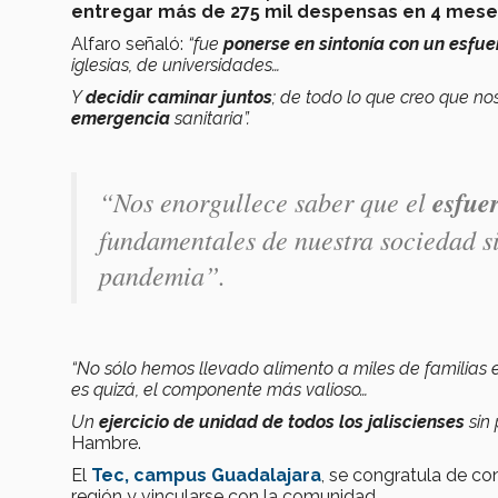
entregar más de
275 mil despensas en 4 mese
Alfaro señaló:
“fue
ponerse en sintonía con un esf
iglesias, de universidades…
Y
decidir caminar juntos
; de todo lo que creo que n
emergencia
sanitaria”.
“Nos enorgullece saber que el
esfue
fundamentales de nuestra sociedad si
pandemia”
.
“No sólo hemos llevado alimento a miles de familias 
es quizá, el componente más valioso…
Un
ejercicio de unidad de todos los jaliscienses
sin 
Hambre.
El
Tec, campus Guadalajara
, se congratula de co
región y vincularse con la comunidad.