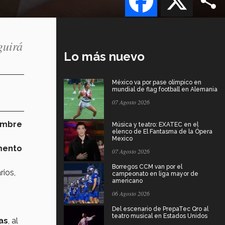
guirá
Lo más nuevo
México va por pase olímpico en
mundial de flag football en Alemania
07 Agosto 2026
Hambre
Música y teatro: EXATEC en el
elenco de El Fantasma de la Ópera
Mexico
mento
07 Agosto 2026
Borregos CCM van por el
rios,
campeonato en liga mayor de
americano
06 Agosto 2026
Del escenario de PrepaTec Qro al
teatro musical en Estados Unidos
as
, al