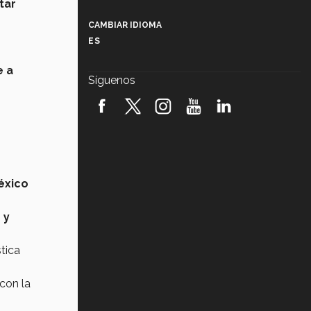
tar
Más que un festival cultural: así es
la magia de VIBRART 2026 (video)
CAMBIAR IDIOMA
ES
Javier Guzmán: investigación con
impacto social (video)
 a
Síguenos
¡México, en el top del mundial de
robótica FIRST 2026! (video)
Vida Tec: Pasión, disciplina y
básquetbol, con Gael Adame
(video)
éxico
¿Cómo es el Modelo Educativo
Tec? (video)
 y
Vida Tec: Feminismo e Inteligencia
Artificial, Paola Ricaurte (video)
stica
con la