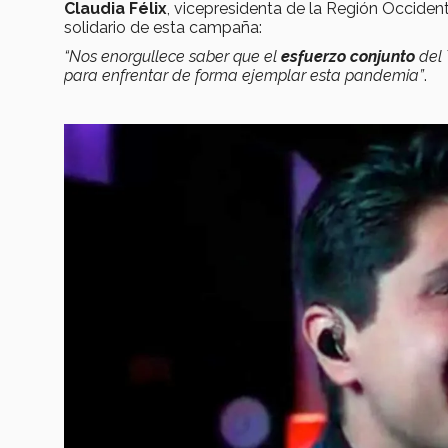
Claudia Félix
, vicepresidenta de la Región Occident
solidario de esta campaña:
“Nos enorgullece saber que el
esfuerzo conjunto
del 
para enfrentar de forma ejemplar esta pandemia”
.