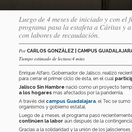
Luego de 4 meses de iniciado y con el f
programa pasa la estafeta a Cáritas y
con labores de recaudación.
Por
CARLOS GONZÁLEZ | CAMPUS GUADALAJAR
Tiempo estimado de lectura:4 mins
Enrique Alfaro, Gobernador de Jalisco, realizó recie
para cerrar el primer ciclo de ésta, en el cual
partici
Jalisco Sin Hambre
nació como un proyecto tempo
a los hogares
más afectados por la pandemia.
A través del
campus Guadalajara
, el Tec se sumó
organismos y gobierno estatal.
Luego de 4 meses, el programa pasó recientemente
continúen la labor
aún después de la contingencia 
Gracias a la solidaridad y la unión de los jalisciense