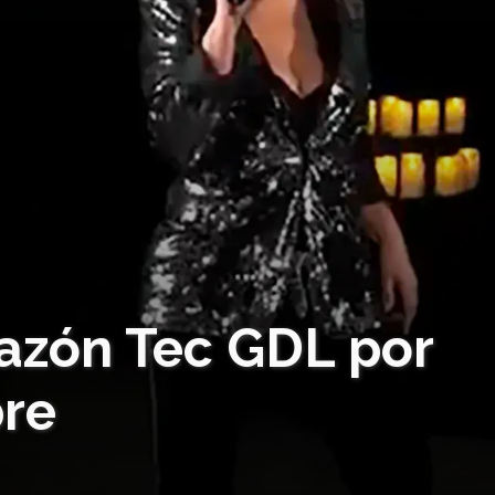
razón Tec GDL por
bre