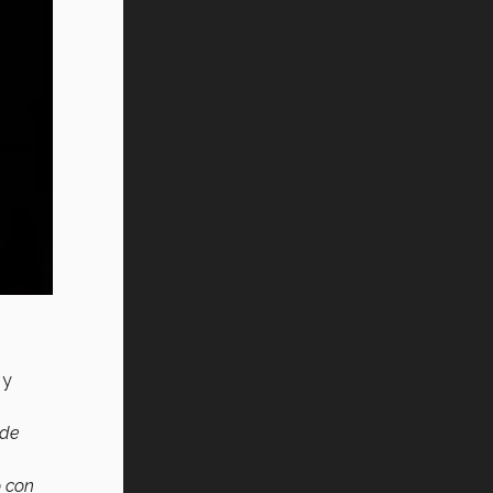
a
y
 de
o con