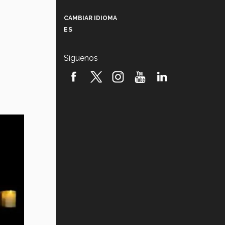
Más que un festival cultural: así es
la magia de VIBRART 2026 (video)
CAMBIAR IDIOMA
ES
Javier Guzmán: investigación con
impacto social (video)
Síguenos
¡México, en el top del mundial de
robótica FIRST 2026! (video)
Vida Tec: Pasión, disciplina y
básquetbol, con Gael Adame
(video)
¿Cómo es el Modelo Educativo
Tec? (video)
Vida Tec: Feminismo e Inteligencia
Artificial, Paola Ricaurte (video)