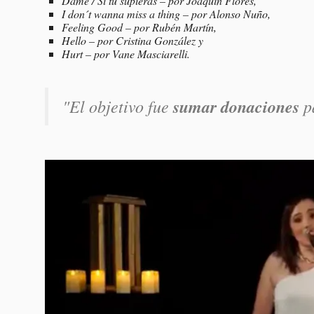
Dame / Si tú supieras – por Joaquín Flores,
I don´t wanna miss a thing – por Alonso Nuño,
Feeling Good – por Rubén Martín,
Hello – por Cristina González y
Hurt – por Vane Masciarelli.
"El objetivo fue
sumar donaciones
p