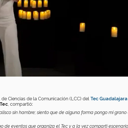
a de Ciencias de la Comunicación (LCC) del
Tec Guadalajar
 Tec
, compartió:
lisco sin hambre; siento que de alguna forma pongo mi grano
tipo de eventos que organiza el Tec y a la vez compartí escenari