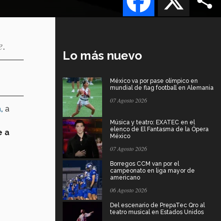
e.
Lo más nuevo
México va por pase olímpico en
mundial de flag football en Alemania
07 Agosto 2026
,
a
Música y teatro: EXATEC en el
elenco de El Fantasma de la Ópera
 a
México
07 Agosto 2026
Borregos CCM van por el
campeonato en liga mayor de
americano
06 Agosto 2026
Del escenario de PrepaTec Qro al
teatro musical en Estados Unidos