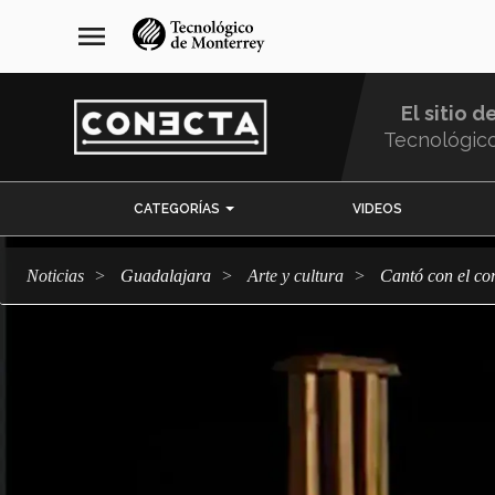
Pasar
navegación
menu
al
principal
contenido
principal
El sitio d
Tecnológic
Menu
CATEGORÍAS
VIDEOS
Comunidad
Noticias
Guadalajara
arte y cultura
Cantó con el 