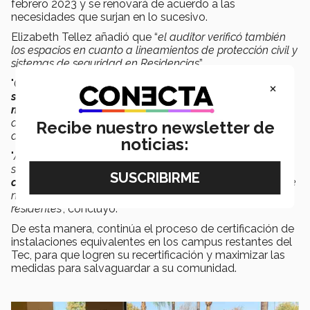
febrero 2023 y se renovará de acuerdo a las
necesidades que surjan en lo sucesivo.
Elizabeth Tellez añadió que “
el auditor verificó también
los espacios en cuanto a lineamientos de protección civil y
sistemas de seguridad en Residencias
”.
"
Como equipo de Residencias estamos
orgullosos y
×
satisfechos de haber logrado la certificación un año
más
. Sin duda alguna, es el resultado del trabajo diario y
del constante esfuerzo de todas las áreas que estamos
Recibe nuestro newsletter de
directamente involucradas
", opinó.
noticias:
"
Además, reafirmamos que los lineamientos, procesos y
sinergias que hemos implementado convergen en el
cumplimiento de estándares de talla internacional
que
nos permiten ofrecer espacios adecuados para los
residentes
", concluyó.
De esta manera, continúa el proceso de certificación de
instalaciones equivalentes en los campus restantes del
Tec, para que logren su recertificación y maximizar las
medidas para salvaguardar a su comunidad.