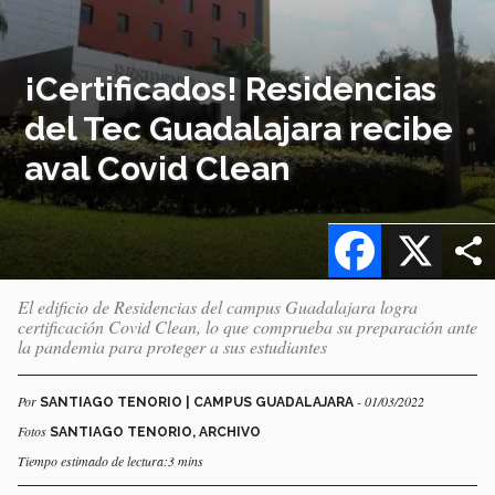
¡Certificados! Residencias
del Tec Guadalajara recibe
aval Covid Clean
Facebook
X
El edificio de Residencias del campus Guadalajara logra
certificación Covid Clean, lo que comprueba su preparación ante
la pandemia para proteger a sus estudiantes
Por
- 01/03/2022
SANTIAGO TENORIO | CAMPUS GUADALAJARA
Fotos
SANTIAGO TENORIO, ARCHIVO
Tiempo estimado de lectura:3 mins