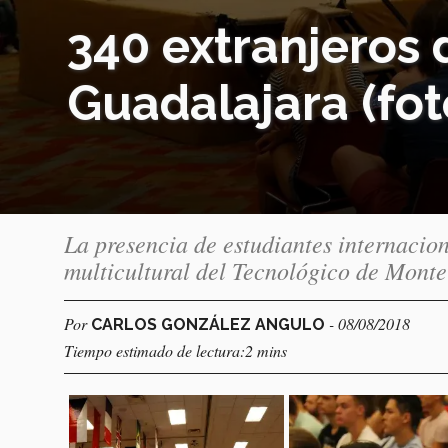
340 extranjeros
Guadalajara (fot
La presencia de estudiantes internacion
multicultural del Tecnológico de Monte
Por
- 08/08/2018
CARLOS GONZÁLEZ ANGULO
Tiempo estimado de lectura:2 mins