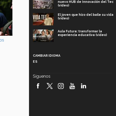
nuevo HUB de Innovación del Tec
(video)
El joven que hizo del baile su vida
(video)
Aula Futura: transformar la
experiencia educativa (video)
Más que un festival cultural: así es
la magia de VIBRART 2026 (video)
CAMBIAR IDIOMA
ES
Javier Guzmán: investigación con
impacto social (video)
Síguenos
¡México, en el top del mundial de
robótica FIRST 2026! (video)
Vida Tec: Pasión, disciplina y
básquetbol, con Gael Adame
(video)
¿Cómo es el Modelo Educativo