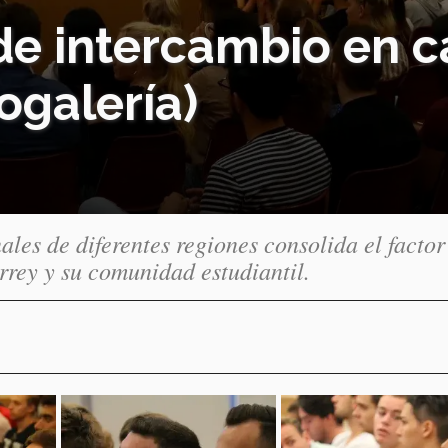
 de intercambio en
ogalería)
ales de diferentes regiones consolida el factor
rrey y su comunidad estudiantil.