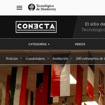
Pasar
navegación
menu
al
principal
contenido
principal
El sitio d
Tecnológic
Menu
CATEGORÍAS
VIDEOS
Comunidad
Noticias
Guadalajara
Institución
340 extranjeros de