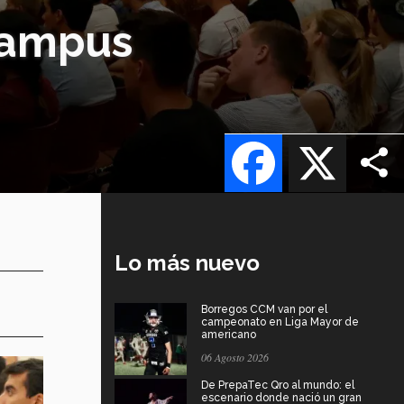
 campus
Facebook
X
Lo más nuevo
Borregos CCM van por el
campeonato en Liga Mayor de
americano
06 Agosto 2026
De PrepaTec Qro al mundo: el
escenario donde nació un gran