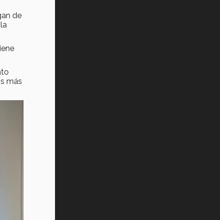
Tec? (video)
gan de
la
Vida Tec: Feminismo e Inteligencia
Artificial, Paola Ricaurte (video)
iene
nto
los más