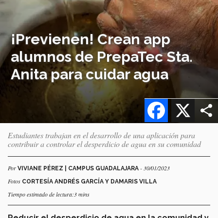
¡Previenen! Crean app
alumnos de PrepaTec Sta.
Anita para cuidar agua
Facebook
X
Estudiantes trabajan en el desarrollo de una aplicación para
contribuir a controlar el desperdicio de agua en su comunidad
Por
- 30/01/2023
VIVIANE PÉREZ | CAMPUS GUADALAJARA
Fotos
CORTESÍA ANDRÉS GARCÍA Y DAMARIS VILLA
Tiempo estimado de lectura:3 mins
Reducir el desperdicio de agua en la comunidad y