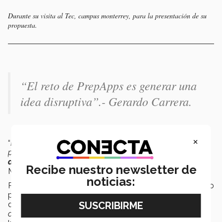
Durante su visita al Tec, campus monterrey, para la presentación de su
propuesta.
“
El reto de PrepApps es generar una
idea disruptiva
”.- Gerardo Carrera.
×
“
Lo más probable es que le demos seguimiento al
proyecto para
pasarlo a un mayor nivel con una mejor
aplicación
,
software y prototipo
más barato
”, enfatizó
Recibe nuestro newsletter de
Mauricio.
noticias:
Para finalizar, Damaris Villa comentó que su meta a largo
plazo, cuando ya puedan concluir la etapa de
desarrollo, “
es empezar a implementarlo en nuestra
comunidad”
y de ahí extender su promoción a otros