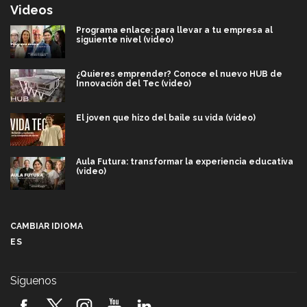
Videos
Programa enlace: para llevar a tu empresa al
siguiente nivel (video)
¿Quieres emprender? Conoce el nuevo HUB de
Innovación del Tec (video)
El joven que hizo del baile su vida (video)
Aula Futura: transformar la experiencia educativa
(video)
Más que un festival cultural: así es la magia de
VIBRART 2026 (video)
CAMBIAR IDIOMA
ES
Javier Guzmán: investigación con impacto social
(video)
Síguenos
¡México, en el top del mundial de robótica FIRST
2026! (video)