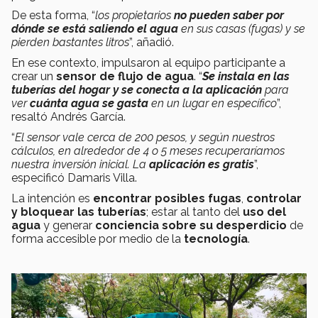
De esta forma, “
los propietarios
no pueden saber por
dónde se está saliendo el agua
en sus casas (fugas) y se
pierden bastantes litros
”, añadió.
En ese contexto, impulsaron al equipo participante a
crear un
sensor de flujo de agua
. “
Se instala en las
tuberías del hogar
y se
conecta a la aplicación
para
ver
cuánta agua se gasta
en un lugar en específico
”,
resaltó Andrés García.
“
El sensor vale cerca de 200 pesos, y según nuestros
cálculos, en alrededor de 4 o 5 meses recuperaríamos
nuestra inversión inicial. La
aplicación es gratis
”,
especificó Damaris Villa.
La intención es
encontrar posibles fugas
,
controlar
y bloquear las tuberías
; estar al tanto del
uso del
agua
y generar
conciencia sobre su desperdicio
de
forma accesible por medio de la
tecnología
.