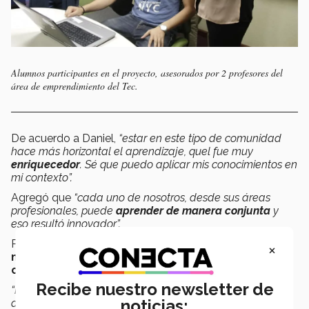
Alumnos participantes en el proyecto, asesorados por 2 profesores del
área de emprendimiento del Tec.
De acuerdo a Daniel,
“estar en este tipo de comunidad
hace más horizontal el aprendizaje, quel fue muy
enriquecedor
. Sé que puedo aplicar mis conocimientos en
mi contexto”.
Agregó que
“cada uno de nosotros, desde sus áreas
profesionales, puede
aprender de manera conjunta
y
eso resultó innovador”.
Por su parte, David señaló que la
×
multidisciplinariedad del equipo
fue el
factor
clave
para el desarrollo del proyecto.
Recibe nuestro newsletter de
“Nos presentaron
un desafío real
, situaciones que pasan
noticias:
diario: ser de diferentes áreas nos dio más conocimiento