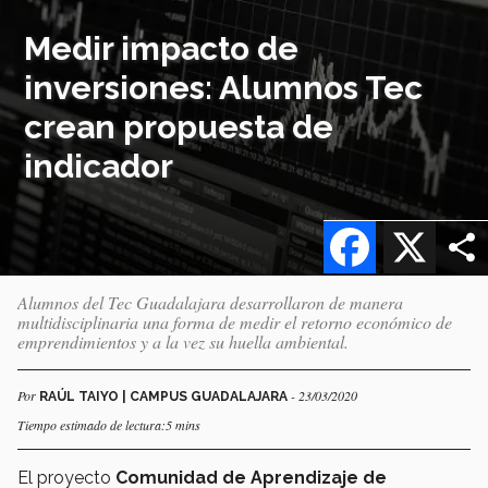
Medir impacto de
inversiones: Alumnos Tec
crean propuesta de
indicador
Facebook
X
Alumnos del Tec Guadalajara desarrollaron de manera
multidisciplinaria una forma de medir el retorno económico de
emprendimientos y a la vez su huella ambiental.
Por
- 23/03/2020
RAÚL TAIYO | CAMPUS GUADALAJARA
Tiempo estimado de lectura:5 mins
El proyecto
Comunidad de Aprendizaje de