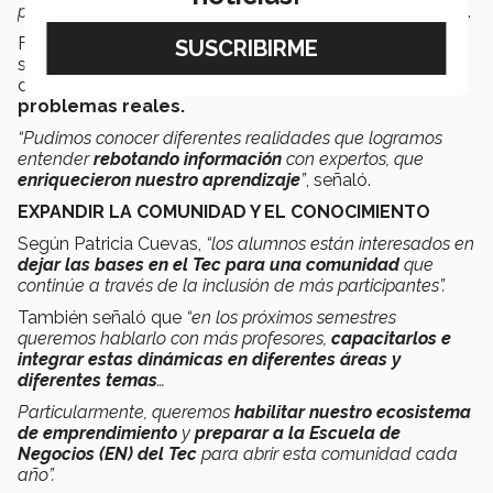
para aportar
soluciones viables al problema
”
, comentó.
Finalmente, Sergio enfatizó que este tipo de proyectos
sobresalen en comparación con otros por la naturaleza
de los temas y la planeación de
s
oluciones a
problemas reales.
“Pudimos conocer diferentes realidades que logramos
entender
rebotando
información
con expertos, que
enriquecieron nuestro aprendizaje
”
, señaló.
EXPANDIR LA COMUNIDAD Y EL CONOCIMIENTO
Según Patricia Cuevas,
“los alumnos están interesados en
dejar las bases en el Tec para una comunidad
que
continúe a través de la inclusión de más participantes”.
También señaló que
“en los próximos semestres
queremos hablarlo con más profesores,
capacitarlos e
integrar estas dinámicas en diferentes áreas y
diferentes temas
…
Particularmente, queremos
habilitar nuestro ecosistema
de emprendimiento
y
preparar a la Escuela de
Negocios
(EN) del Tec
para abrir esta comunidad cada
año”.