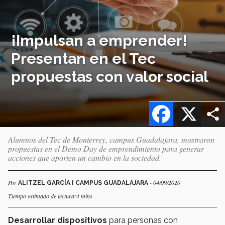
¡Impulsan a emprender!
Presentan en el Tec
propuestas con valor social
Facebook
X
Alumnos del Tec de Monterrey, campus Guadalajara, mostraron
propuestas en el Demo Day de emprendimiento para generar
acciones que aporten un cambio en la sociedad.
Por
- 04/09/2020
ALITZEL GARCÍA I CAMPUS GUADALAJARA
Tiempo estimado de lectura:4 mins
Desarrollar dispositivos
para personas con