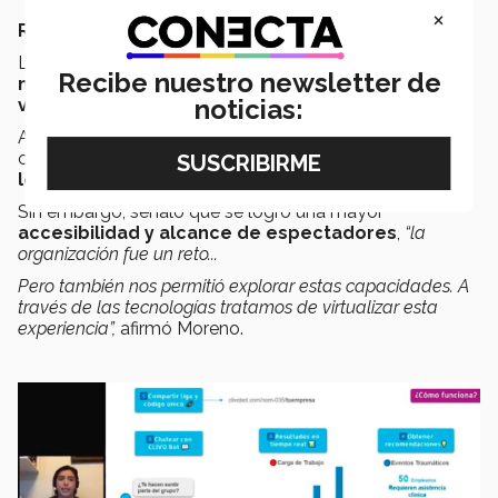
×
RETOS Y OPORTUNIDADES
La digitalización del evento amplió la visibilidad de
Recibe nuestro newsletter de
nuevos emprendimientos
, ya que se
transmitió en
noticias:
vivo
a través de
Facebook y YouTube
.
Alberto Moreno, director de la incubadora
Tec Lean
,
comentó que la adaptación a este formato fue un
reto
logístico
;
Sin embargo, señaló que se logró una mayor
accesibilidad y alcance de espectadores
,
“la
organización fue un reto...
Pero también nos permitió explorar estas capacidades. A
través de las tecnologías tratamos de virtualizar esta
experiencia”,
afirmó Moreno.