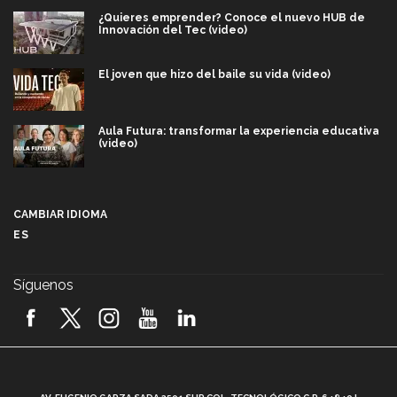
¿Quieres emprender? Conoce el nuevo HUB de
Innovación del Tec (video)
El joven que hizo del baile su vida (video)
Aula Futura: transformar la experiencia educativa
(video)
Más que un festival cultural: así es la magia de
VIBRART 2026 (video)
CAMBIAR IDIOMA
ES
Javier Guzmán: investigación con impacto social
(video)
Síguenos
¡México, en el top del mundial de robótica FIRST
2026! (video)
Vida Tec: Pasión, disciplina y básquetbol, con Gael
Adame (video)
A