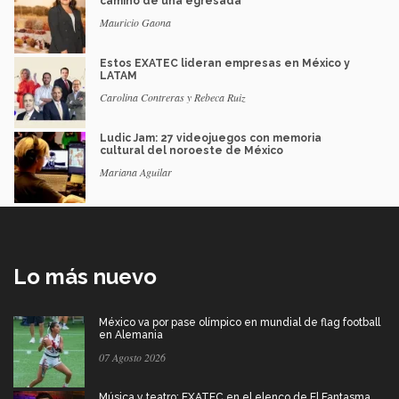
camino de una egresada
Mauricio Gaona
Estos EXATEC lideran empresas en México y
LATAM
Carolina Contreras y Rebeca Ruiz
Ludic Jam: 27 videojuegos con memoria
cultural del noroeste de México
Mariana Aguilar
Lo más nuevo
México va por pase olímpico en mundial de flag football
en Alemania
07 Agosto 2026
Música y teatro: EXATEC en el elenco de El Fantasma