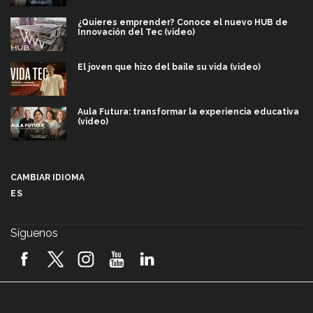
¿Quieres emprender? Conoce el nuevo HUB de
Innovación del Tec (video)
El joven que hizo del baile su vida (video)
Aula Futura: transformar la experiencia educativa
(video)
Más que un festival cultural: así es la magia de
VIBRART 2026 (video)
CAMBIAR IDIOMA
ES
Javier Guzmán: investigación con impacto social
(video)
Síguenos
¡México, en el top del mundial de robótica FIRST
2026! (video)
Vida Tec: Pasión, disciplina y básquetbol, con Gael
Adame (video)