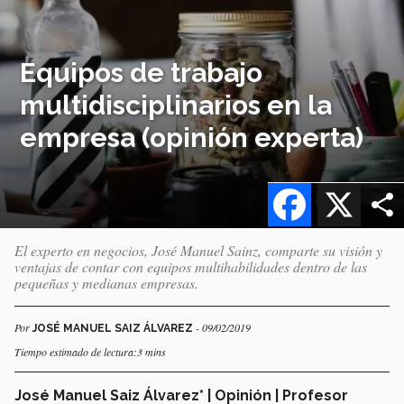
Equipos de trabajo
multidisciplinarios en la
empresa (opinión experta)
Facebook
X
El experto en negocios, José Manuel Sainz, comparte su visión y
ventajas de contar con equipos multihabilidades dentro de las
pequeñas y medianas empresas.
Por
- 09/02/2019
JOSÉ MANUEL SAIZ ÁLVAREZ
Tiempo estimado de lectura:3 mins
José Manuel Saiz Álvarez* | Opinión | Profesor