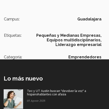
Campus:
Guadalajara
Etiquetas:
Pequeñas y Medianas Empresas,
Equipos multidisciplinarios,
Liderazgo empresarial
Categoría:
Emprendedores
Lo más nuevo
Tec y UT Austin buscan "devolver la voz" a
hispanohablantes con afasia
05 Agosto 2026