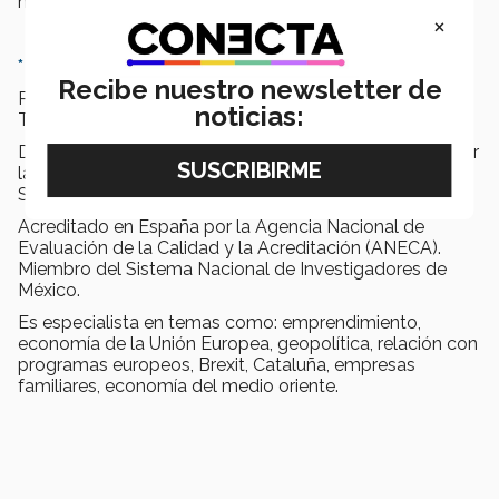
multihábil, lo que siempre es positivo.
×
* José Manuel Saiz Álvarez
Recibe nuestro newsletter de
Profesor investigador de la
EGADE Business School
del
noticias:
Tecnológico de Monterrey.
Doctorado en Ciencias Económicas y Empresariales por
la Universidad Autónoma de Madrid y Doctorado en
Sociología por la Universidad Pontificia de Salamanca.
Acreditado en España por la Agencia Nacional de
Evaluación de la Calidad y la Acreditación (ANECA).
Miembro del Sistema Nacional de Investigadores de
México.
Es especialista en temas como: emprendimiento,
economía de la Unión Europea, geopolítica, relación con
programas europeos, Brexit, Cataluña, empresas
familiares, economía del medio oriente.