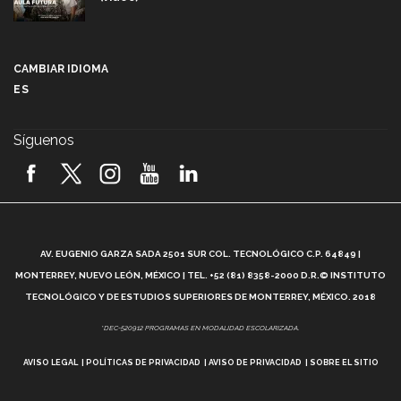
Más que un festival cultural: así es la magia de
VIBRART 2026 (video)
CAMBIAR IDIOMA
ES
Javier Guzmán: investigación con impacto social
(video)
Síguenos
¡México, en el top del mundial de robótica FIRST
2026! (video)
Vida Tec: Pasión, disciplina y básquetbol, con Gael
Adame (video)
A
AV. EUGENIO GARZA SADA 2501 SUR COL. TECNOLÓGICO C.P. 64849 |
L
¿Cómo es el Modelo Educativo Tec? (video)
MONTERREY, NUEVO LEÓN, MÉXICO | TEL. +52 (81) 8358-2000 D.R.© INSTITUTO
TECNOLÓGICO Y DE ESTUDIOS SUPERIORES DE MONTERREY, MÉXICO. 2018
Vida Tec: Feminismo e Inteligencia Artificial, Paola
*DEC-520912 PROGRAMAS EN MODALIDAD ESCOLARIZADA.
Ricaurte (video)
AVISO LEGAL
POLÍTICAS DE PRIVACIDAD
AVISO DE PRIVACIDAD
SOBRE EL SITIO