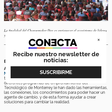
La finalidad del Changemaker Day es enriquecer el ecosistema de líderes
y emprendedores sociales.
×
Recibe nuestro newsletter de
noticias:
Estudiantes: agentes de cambio
Andrea Ruiz Martínez
,
de séptimo semestre de
Nutrición y Bienestar Integral
(LNB), confirmó que
tanto el Festival Changemaker day, así como los
diferentes programas de emprendimiento del
Tecnológico de Monterrey le han dado las herramientas,
las conexiones, los conocimientos para poder hacer un
agente de cambio, y de esta forma ayudar a crear
soluciones para cambiar la realidad.